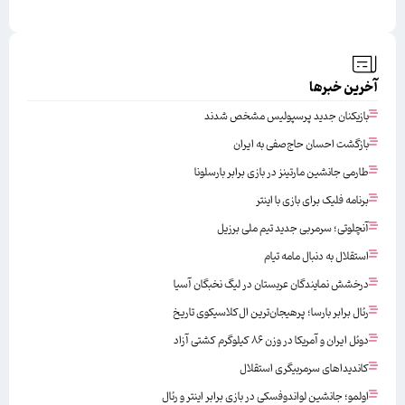
آخرین خبرها
بازیکنان جدید پرسپولیس مشخص شدند
بازگشت احسان حاج‌صفی به ایران
طارمی جانشین مارتینز در بازی برابر بارسلونا
برنامه فلیک برای بازی با اینتر
آنچلوتی؛ سرمربی جدید تیم ملی برزیل
استقلال به دنبال مامه تیام
درخشش نمایندگان عربستان در لیگ نخبگان آسیا
رئال برابر بارسا؛ پرهیجان‌‌ترین ال‌کلاسیکوی تاریخ
دوئل ایران و آمریکا در وزن ۸۶ کیلوگرم کشتی آزاد
کاندیداهای سرمربیگری استقلال
اولمو؛ جانشین لواندوفسکی در بازی برابر اینتر و رئال