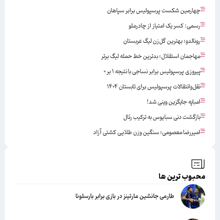
چهارمین شکست پرسپولیس برابر سپاهان
رسمی: کسر یک امتیاز از چادرملو
رونالدو؛ بهترین گل‌زن لیگ عربستان
مهاجمان استقلال؛ بدترین خط حمله لیگ برتر
پیروزی پرسپولیس برابر نساجی با نتیجه ۱ بر ۰
نقل‌وانتقالات پرسپولیس برای تابستان ۱۴۰۴
امباپه جایگزین وینی شد!
بازگشت دنی سبایوس به ترکیب رئال
امیررضا معصومی؛ سنگین وزن طلایی کشتی آزاد
محبوب ترین ها
طارمی جانشین مارتینز در بازی برابر بارسلونا