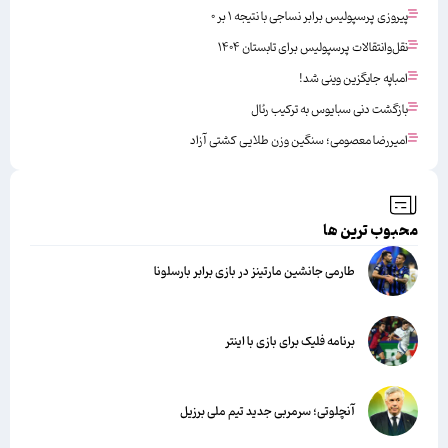
پیروزی پرسپولیس برابر نساجی با نتیجه ۱ بر ۰
نقل‌وانتقالات پرسپولیس برای تابستان ۱۴۰۴
امباپه جایگزین وینی شد!
بازگشت دنی سبایوس به ترکیب رئال
امیررضا معصومی؛ سنگین وزن طلایی کشتی آزاد
محبوب ترین ها
طارمی جانشین مارتینز در بازی برابر بارسلونا
برنامه فلیک برای بازی با اینتر
آنچلوتی؛ سرمربی جدید تیم ملی برزیل