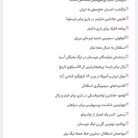
بازگشت احسان حاج‌صفی به ایران
طارمی جانشین مارتینز در بازی برابر بارسلونا
برنامه فلیک برای بازی با اینتر
آنچلوتی؛ سرمربی جدید تیم ملی برزیل
استقلال به دنبال مامه تیام
درخشش نمایندگان عربستان در لیگ نخبگان آسیا
رئال برابر بارسا؛ پرهیجان‌‌ترین ال‌کلاسیکوی تاریخ
دوئل ایران و آمریکا در وزن ۸۶ کیلوگرم کشتی آزاد
کاندیداهای سرمربیگری استقلال
اولمو؛ جانشین لواندوفسکی در بازی برابر اینتر و رئال
چهارمین شکست پرسپولیس برابر سپاهان
رسمی: کسر یک امتیاز از چادرملو
رونالدو؛ بهترین گل‌زن لیگ عربستان
مهاجمان استقلال؛ بدترین خط حمله لیگ برتر