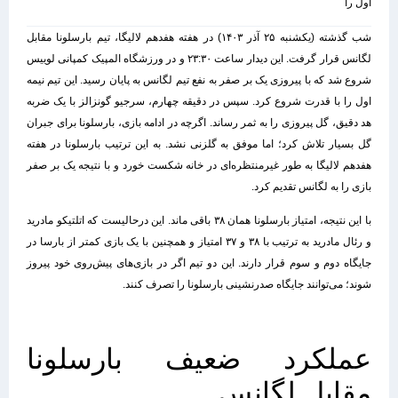
اول را
شب گذشته (یکشنبه ۲۵ آذر ۱۴۰۳) در هفته هفدهم لالیگا، تیم بارسلونا مقابل
لگانس قرار گرفت. این دیدار ساعت ۲۳:۳۰ و در ورزشگاه المپیک کمپانی لوییس
شروع شد که با پیروزی یک بر صفر به نفع تیم لگانس به پایان رسید.
این تیم نیمه
اول را با قدرت شروع کرد. سپس در دقیقه چهارم، سرجیو گونزالز با یک ضربه
هد دقیق، گل پیروزی را به ثمر رساند. اگرچه در ادامه بازی، بارسلونا برای جبران
گل بسیار تلاش کرد؛ اما موفق به گلزنی نشد. به این ترتیب بارسلونا در هفته
هفدهم لالیگا به طور غیرمنتظره‌ای در خانه شکست خورد و با نتیجه یک بر صفر
بازی را به لگانس تقدیم کرد.
با این نتیجه، امتیاز بارسلونا همان ۳۸ باقی ماند. این درحالیست که اتلتیکو مادرید
و رئال مادرید به ترتیب با ۳۸ و ۳۷ امتیاز و همچنین با یک بازی کمتر از بارسا در
جایگاه دوم و سوم قرار دارند. این دو تیم اگر در بازی‌های پیش‌روی خود پیروز
شوند؛ می‌توانند جایگاه صدرنشینی بارسلونا را تصرف کنند.
عملکرد ضعیف بارسلونا
مقابل لگانس