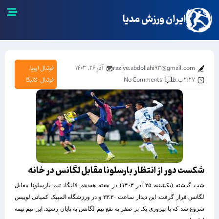
ایران ورزش مدیا
raziye.abdollahi93@gmail.com
آذر ۲۶, ۱۴۰۳
فوتبال اروپا
,
۲:۲۷ ب.ظ
No Comments
فوتبال
,
لالیگا
شکست دور از انتظار بارسلونا مقابل لگانس در خانه
شب گذشته (یکشنبه ۲۵ آذر ۱۴۰۳) در هفته هفدهم لالیگا، تیم بارسلونا مقابل
لگانس قرار گرفت. این دیدار ساعت ۲۳:۳۰ و در ورزشگاه المپیک کمپانی لوییس
شروع شد که با پیروزی یک بر صفر به نفع تیم لگانس به پایان رسید. این تیم نیمه