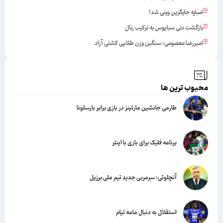
امباپه جایگزین وینی شد!
بازگشت دنی سبایوس به ترکیب رئال
امیررضا معصومی؛ سنگین وزن طلایی کشتی آزاد
محبوب ترین ها
طارمی جانشین مارتینز در بازی برابر بارسلونا
برنامه فلیک برای بازی با اینتر
آنچلوتی؛ سرمربی جدید تیم ملی برزیل
استقلال به دنبال مامه تیام