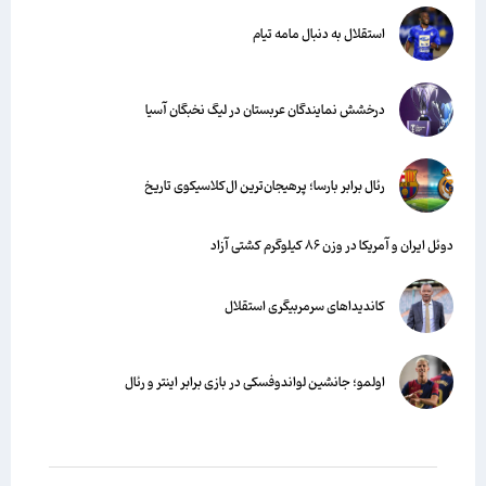
استقلال به دنبال مامه تیام
درخشش نمایندگان عربستان در لیگ نخبگان آسیا
رئال برابر بارسا؛ پرهیجان‌‌ترین ال‌کلاسیکوی تاریخ
دوئل ایران و آمریکا در وزن ۸۶ کیلوگرم کشتی آزاد
کاندیداهای سرمربیگری استقلال
اولمو؛ جانشین لواندوفسکی در بازی برابر اینتر و رئال