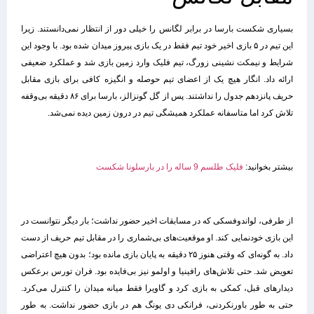
بسیاری شکست بارسا در برابر لگانس را خیلی دور از انتظار نمی‌دانستند. زیرا
این تیم در ۵ بازی اخیر خود تیم فقط در یک بازی پیروز میدان شده بود. با وجود این
شرایط و نیمکت نشینی زورگ، تیم فلیک وارد زمین بازی شد و عملکرد ضعیفی
ارائه داد. انگار هیچ یک از اعضای تیم حوصله و انگیزه کافی برای بازی مقابل
حریف پانزدهم جدول را نداشتند. پس از گل گونزالز، بارسا برای ۸۶ دقیقه بی‌وقفه
تلاش کرد اما متاسفانه عملکرد همیشگی تیم در درون زمین دیده نمی‌شد.
بیشتر بخوانید:
فلیک طلسم 9 ساله را در بارسلونا شکست
از طرفی، لواندوفسکی که در مسابقات اخیر حضور نداشت؛ بار دیگر نتوانست در
این بازی خودنمایی کند. او موقعیت‌های بی‌شماری را در مقابل تیم حریف از دست
داد. به گونه‌ای که وقتی هنوز ۲۵ دقیقه به پایان بازی مانده بود؛ بدون هیچ اعتراضی
تعویض شد. حتی تلاش‌های رافینیا و اولمو نیز بی‌فایده بود. فران تورس برعکس
دیدارهای قبل، کمکی به بازی کرد و گاویرا‌ فقط میانه میدان را کنترل می‌کرد.
حتی به طور باورنکردنی، فرانکی دی یونگ هم در بازی حضور نداشت. به طور