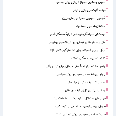
طارمی جانشین مارتینز در بازی برابر بارسلونا
برنامه فلیک برای بازی با اینتر
آنچلوتی؛ سرمربی جدید تیم ملی برزیل
استقلال به دنبال مامه تیام
درخشش نمایندگان عربستان در لیگ نخبگان آسیا
رئال برابر بارسا؛ پرهیجان‌‌ترین ال‌کلاسیکوی تاریخ
دوئل ایران و آمریکا در وزن ۸۶ کیلوگرم کشتی آزاد
کاندیداهای سرمربیگری استقلال
اولمو؛ جانشین لواندوفسکی در بازی برابر اینتر و رئال
چهارمین شکست پرسپولیس برابر سپاهان
رسمی: کسر یک امتیاز از چادرملو
رونالدو؛ بهترین گل‌زن لیگ عربستان
مهاجمان استقلال؛ بدترین خط حمله لیگ برتر
پیروزی پرسپولیس برابر نساجی با نتیجه ۱ بر ۰
نقل‌وانتقالات پرسپولیس برای تابستان ۱۴۰۴