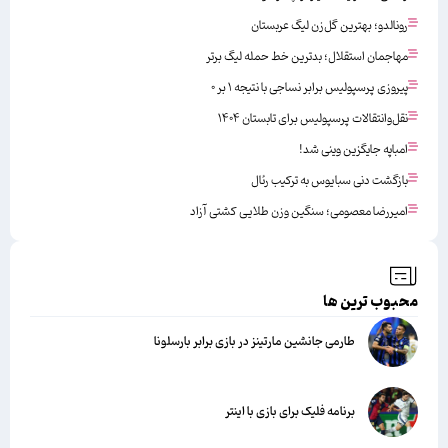
رونالدو؛ بهترین گل‌زن لیگ عربستان
مهاجمان استقلال؛ بدترین خط حمله لیگ برتر
پیروزی پرسپولیس برابر نساجی با نتیجه ۱ بر ۰
نقل‌وانتقالات پرسپولیس برای تابستان ۱۴۰۴
امباپه جایگزین وینی شد!
بازگشت دنی سبایوس به ترکیب رئال
امیررضا معصومی؛ سنگین وزن طلایی کشتی آزاد
محبوب ترین ها
طارمی جانشین مارتینز در بازی برابر بارسلونا
برنامه فلیک برای بازی با اینتر