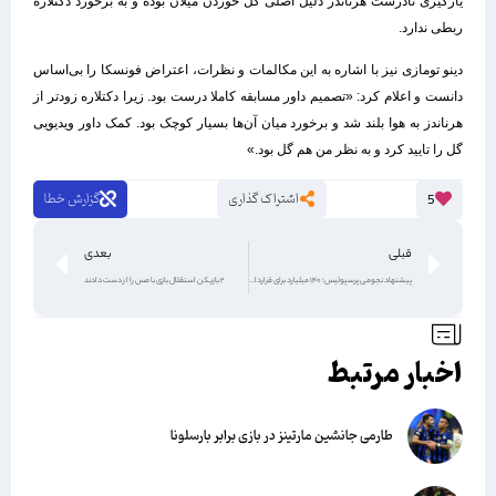
یارگیری نادرست هرناندز دلیل اصلی گل خوردن میلان بوده و به برخورد د‌کتلاره
ربطی ندارد.
دینو تومازی نیز با اشاره به این مکالمات و نظرات، اعتراض فونسکا را بی‌اساس
دانست و اعلام کرد: «تصمیم داور مسابقه کاملا درست بود. زیرا د‌کتلاره زودتر از
هرناندز به هوا بلند شد و برخورد میان آن‌ها بسیار کوچک بود. کمک داور ویدیویی
گل را تایید کرد و به نظر من هم گل بود.»
اشتراک گذاری
گزارش خطا
5
قبلی
بعدی
پیشنهاد نجومی پرسپولیس؛ ۱۴۰ میلیارد برای قرارداد با یک ستاره
۲ بازیکن استقلال بازی با مس را از دست دادند
اخبار مرتبط
طارمی جانشین مارتینز در بازی برابر بارسلونا