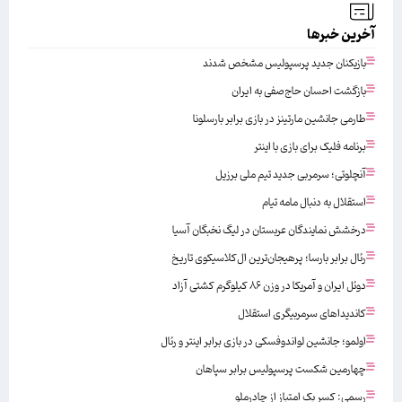
آخرین خبرها
بازیکنان جدید پرسپولیس مشخص شدند
بازگشت احسان حاج‌صفی به ایران
طارمی جانشین مارتینز در بازی برابر بارسلونا
برنامه فلیک برای بازی با اینتر
آنچلوتی؛ سرمربی جدید تیم ملی برزیل
استقلال به دنبال مامه تیام
درخشش نمایندگان عربستان در لیگ نخبگان آسیا
رئال برابر بارسا؛ پرهیجان‌‌ترین ال‌کلاسیکوی تاریخ
دوئل ایران و آمریکا در وزن ۸۶ کیلوگرم کشتی آزاد
کاندیداهای سرمربیگری استقلال
اولمو؛ جانشین لواندوفسکی در بازی برابر اینتر و رئال
چهارمین شکست پرسپولیس برابر سپاهان
رسمی: کسر یک امتیاز از چادرملو