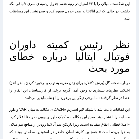
این شکست، میلان را با ۲۲ امتیاز در رتبه هفتم جدول رده‌بندی سری A باقی نگه
داشت. در حالی که تیم آتالانتا به صدر جدول صعود کرد و صدرنشین این مسابقات
شد.
نظر رئیس کمیته داوران
فوتبال ایتالیا درباره خطای
مورد بحث
درباره صحنه گل (پرش د‌کتلاره برای زدن ضربه به توپ و برخورد کردن با هرناندز)
اختلاف نظرهای بسیاری به وجود آمد. اگرچه برخی از کارشناسان این اتفاق را
خطا در نظر گرفتند؛ اما برخی دیگر این برخورد را اجتناب‌ناپذیر می‌دانند.
این اتفاقات باعث شد تا شبکه لایو استریم «DAZN»، مکالمات میان VAR و داور
مسابقه را انتشار دهد. صبح این مکالمات، کمک داور ویدیویی صراحتا اعلام کرد:
«اصلا خطایی اتفاق نیفتاده است. زیرا بازیکن تیم آتالانتا زودتر از مدافع تیم میلان
به هوا پریده است.» همچنین کارشناسان حاضر در استودیو، مطمئن بودند که