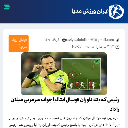
ایران ورزش مدیا
raziye.abdollahi93@gmail.com
آذر ۱۹, ۱۴۰۳
فوتبال اروپا
,
۳:۲۲ ب.ظ
No Comments
سری آ
رئیس کمیته داوران فوتبال ایتالیا جواب سرمربی میلان
را داد
سرمربی تیم فوتبال میلان که چند روز قبل نسبت به داوری دیدار تیمش در برابر
تیم آتالانتا اعتراض کرده بود؛ با پاسخ رئیس کمیته داوران ایتالیا روبه‌رو شد. رئیس