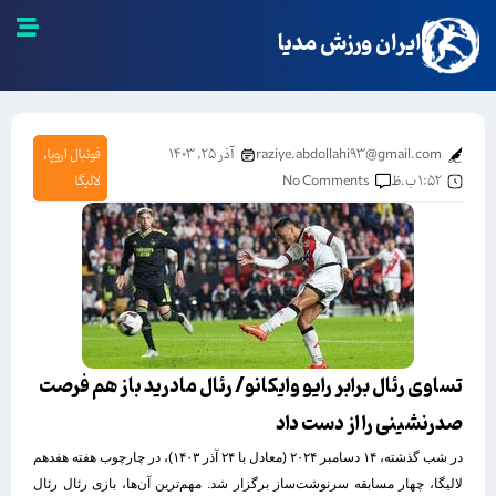
ایران ورزش مدیا
raziye.abdollahi93@gmail.com
آذر ۲۵, ۱۴۰۳
فوتبال اروپا
,
۱:۵۲ ب.ظ
No Comments
لالیگا
تساوی رئال برابر رایو وایکانو/ رئال مادرید باز هم فرصت
صدرنشینی را از دست داد
در شب گذشته، ۱۴ دسامبر ۲۰۲۴ (معادل با ۲۴ آذر ۱۴۰۳)، در چارچوب هفته هفدهم
لالیگا، چهار مسابقه سرنوشت‌ساز برگزار شد. مهم‌ترین آن‌ها، بازی رئال رئال