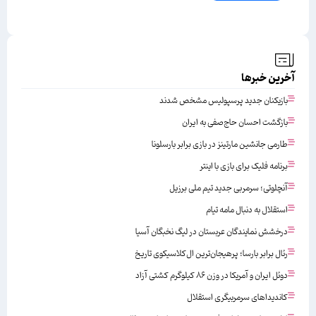
آخرین خبرها
بازیکنان جدید پرسپولیس مشخص شدند
بازگشت احسان حاج‌صفی به ایران
طارمی جانشین مارتینز در بازی برابر بارسلونا
برنامه فلیک برای بازی با اینتر
آنچلوتی؛ سرمربی جدید تیم ملی برزیل
استقلال به دنبال مامه تیام
درخشش نمایندگان عربستان در لیگ نخبگان آسیا
رئال برابر بارسا؛ پرهیجان‌‌ترین ال‌کلاسیکوی تاریخ
دوئل ایران و آمریکا در وزن ۸۶ کیلوگرم کشتی آزاد
کاندیداهای سرمربیگری استقلال