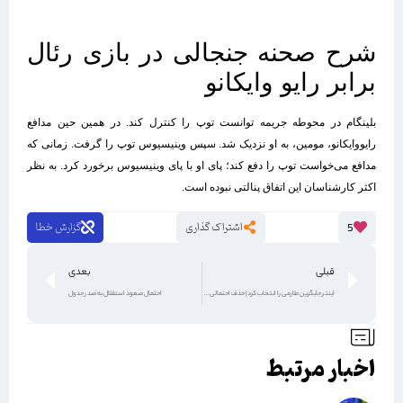
شرح صحنه جنجالی در بازی رئال
برابر رایو وایکانو
بلینگام در محوطه جریمه توانست توپ را کنترل کند. در همین حین مدافع
رایووایکانو، مومین، به او نزدیک شد. سپس وینیسیوس توپ را گرفت. زمانی که
مدافع می‌خواست توپ را دفع کند؛ پای او با پای وینیسیوس برخورد کرد. به نظر
اکثر کارشناسان این اتفاق پنالتی نبوده است.
اشتراک گذاری
گزارش خطا
5
قبلی
بعدی
اینتر جایگزین طارمی را انتخاب کرد | حذف احتمالی ستاره ایرانی از لیست
احتمال صعود استقلال به صدر جدول
اخبار مرتبط