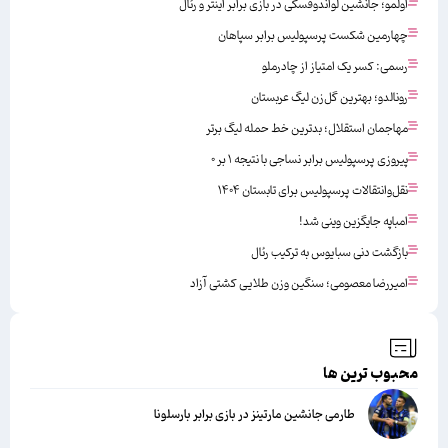
اولمو؛ جانشین لواندوفسکی در بازی برابر اینتر و رئال
چهارمین شکست پرسپولیس برابر سپاهان
رسمی: کسر یک امتیاز از چادرملو
رونالدو؛ بهترین گل‌زن لیگ عربستان
مهاجمان استقلال؛ بدترین خط حمله لیگ برتر
پیروزی پرسپولیس برابر نساجی با نتیجه ۱ بر ۰
نقل‌وانتقالات پرسپولیس برای تابستان ۱۴۰۴
امباپه جایگزین وینی شد!
بازگشت دنی سبایوس به ترکیب رئال
امیررضا معصومی؛ سنگین وزن طلایی کشتی آزاد
محبوب ترین ها
طارمی جانشین مارتینز در بازی برابر بارسلونا