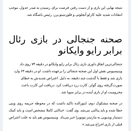
نتیجه نهایی این بازی و از دست رفتن فرصت برای رسیدن به صدر جدول، موجب
انتقادات شدید علیه کارلو آنچلوتی و فلورنتینو پرز، رئیس باشگاه شد.
صحنه جنجالی در بازی رئال
برابر رایو وایکانو
جنجالی‌ترین اتفاق داوری بازی رئال برابر رایو وایکانو در دقیقه ۷۴ روی داد.
وینیسیوس نقش اول این صحنه جنجالی را برعهده داشت. او در دقیقه ۶۳ وارد
بازی شد و فقط با گذشت چند دقیقه، به دلیل اعتراض شدیدش به خطای
صورت‌گرفته روی گولر، کارت زرد دریافت کرد. دریافت این کارت باعث
محرومیت او از بازی آینده در برابر سویا شد.
در صحنه مشکوک دوم، ایتورالده تاکید داشت که در محوطه جریمه روی وینی
خطا شده و باید پنالتی می‌شد. وی گفت: «پنالتی کاملا مشخص است و باید کمک
دستیار ویدیویی به مارتینز مونویرا خبر می‌داد. وینیسیوس هم باید به علت اعتراض
قبلی از بازی اخراج می‌شد.»