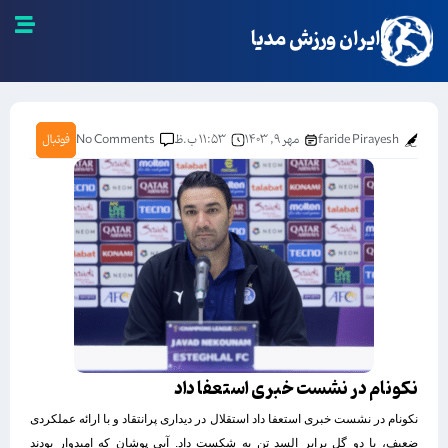
ایران ورزش مدیا
faride Pirayesh
مهر ۹, ۱۴۰۳
۱۱:۵۳ ب.ظ
No Comments
فوتبال
نکونام در نشست خبری استعفا داد
نکونام در نشست خبری استعفا داد استقلال در دیداری پرانتقاد و با ارائه عملکردی
ضعیف، با دو گل برابر السد تن به شکست داد. آبی پوشان که امیدوار بودند