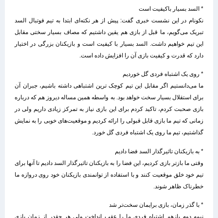
* السد بسیار باکیفیت است
نکونام در این نشست خبری گفت: پیش از هر نکته‌ای ابتدا به تیم فوتبال السد
تبریک می‌گویم، ما قبل از بازی هم یقین داشتیم که مصاف بسیار سختی مقابل
این تیم خواهیم داشت. السد بسیار با کیفیت است و بازیکنان بزرگی در اختیار
دارد که قدرت و کیفیت بازی آن را افزایش داده است.
* روی یک اشتباه فردی گل خوردیم
ما می‌دانستیم اگر مقابل این تیم کوچک ترین اشتباهی داشته باشیم، جبران آن
برای استقلال بسیار سخت خواهد بود. به واسطه همین مساله دیروز هم که درباره
بازی صحبت کردم، تاکید کردم برای این بازی نیاز به تمرکز زیادی داریم ولی در
زمانی که تیم ما بازی قابل قبولی را ارائه کردیم و موقعیت‌های خوبی را به نمایش
گذاشتیم، تیم ما روی یک اشتباه فردی گل خورد.
* به بازیکنان تاثیرگذار السد فضا دادیم
وقتی ما بازتر بازی کردیم، این فضا را به بازیکنان تاثیرگذار السد دادیم تا آنها برای
تیم خود خلق موقعیت کنند و با استفاده از توانمندی بازیکنان خود روی دروازه ما
خطرناک ظاهر شوند.
* با گذر زمان، بازی برایمان سخت‌تر شد
نیمه دوم بازهم اشتباه فردی ما را عقب انداخت ولی هر چقدر از زمان بازی