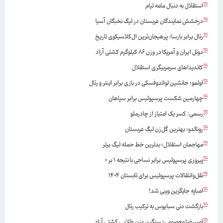
استقلال به دنبال مامه تیام
درخشش نمایندگان عربستان در لیگ نخبگان آسیا
رئال برابر بارسا؛ پرهیجان‌‌ترین ال‌کلاسیکوی تاریخ
دوئل ایران و آمریکا در وزن ۸۶ کیلوگرم کشتی آزاد
کاندیداهای سرمربیگری استقلال
اولمو؛ جانشین لواندوفسکی در بازی برابر اینتر و رئال
چهارمین شکست پرسپولیس برابر سپاهان
رسمی: کسر یک امتیاز از چادرملو
رونالدو؛ بهترین گل‌زن لیگ عربستان
مهاجمان استقلال؛ بدترین خط حمله لیگ برتر
پیروزی پرسپولیس برابر نساجی با نتیجه ۱ بر ۰
نقل‌وانتقالات پرسپولیس برای تابستان ۱۴۰۴
امباپه جایگزین وینی شد!
بازگشت دنی سبایوس به ترکیب رئال
امیررضا معصومی؛ سنگین وزن طلایی کشتی آزاد