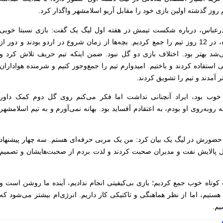
روز گذشته اولین بازی خود را مقابل آریو اسلامشهر واگذار کرد.
درعباس، درباره شکست تیمش در هفته اول لیگ یک گفت: بازی نسبتا خوبی
برای بازی اول بود. شرایط ما خاص بوده، در 12 روز تیم را جمع کردیم. بچه‌ها از زمان شروع در اردو بودند و دور از
ی‌شد بهتر بود. اختلاف بازی دو گل نبود. ضمن اینکه تیم حریف تلاش کرد و
استفاده کردند و باختیم. امیدوارم تیم را جمع‌وجور کنیم و شرمنده هواداران
ور خوب بود، ایراد آنچنانی نداشت اما فکر می‌کنم روی گل دوم کمک داور
 روبه‌روی او بودم، به اعتقادم آفساید بود. بهانه نمی‌آورم و به تیم اسلامشهر
حضورش در لیگ یک بیان کرد: من یک مربی حرفه‌ای هستم. سه چهار پیشنهاد
ل پالایش نفت و مدیران صحبت کردند و لذت بردم از صحبت‌هایشان و تصمیم
 کوتاه خوب جمع کردیم؛ بازی بی‌کیفیتی انجام ندادیم، آینده ما روشن است و
ستیم، اما از نظر هماهنگی و تاکتیکی کار داریم. انرژی‌ام بیشتر می‌شود که
یم.