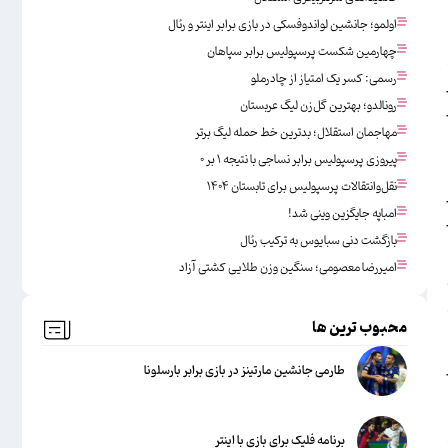
اولمو؛ جانشین لواندوفسکی در بازی برابر اینتر و رئال
چهارمین شکست پرسپولیس برابر سپاهان
رسمی: کسر یک امتیاز از چادرملو
رونالدو؛ بهترین گل‌زن لیگ عربستان
مهاجمان استقلال؛ بدترین خط حمله لیگ برتر
پیروزی پرسپولیس برابر نساجی با نتیجه ۱ بر ۰
نقل‌وانتقالات پرسپولیس برای تابستان ۱۴۰۴
امباپه جایگزین وینی شد!
بازگشت دنی سبایوس به ترکیب رئال
امیررضا معصومی؛ سنگین وزن طلایی کشتی آزاد
محبوب ترین ها
طارمی جانشین مارتینز در بازی برابر بارسلونا
برنامه فلیک برای بازی با اینتر