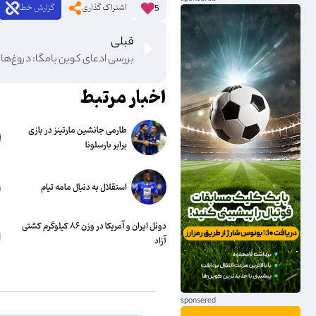
اشتراک گذاری
گزارش خطا
5
قبلی
بررسی ادعای کوین یامگا: دروغ‌ها
اخبار مرتبط
طارمی جانشین مارتینز در بازی
برابر بارسلونا
استقلال به دنبال مامه تیام
دوئل ایران و آمریکا در وزن ۸۶ کیلوگرم کشتی
آزاد