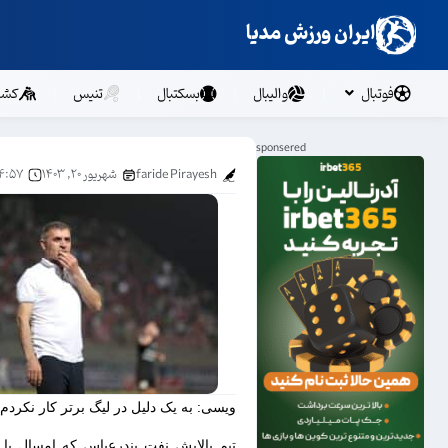
ایران ورزش مدیا
فوتبال
والیبال
بسکتبال
تنیس
کشت
faride Pirayesh
شهریور ۲۰, ۱۴۰۳
۴:۵۷ ب.ظ
ویسی: به یک دلیل در لیگ برتر کار نکردم
تیم پالایش نفت بندرعباس که امسال با خ