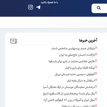
با ما همراه باشید
آخرین خبرها
بازیکنان جدید پرسپولیس مشخص شدند
بازگشت احسان حاج‌صفی به ایران
طارمی جانشین مارتینز در بازی برابر بارسلونا
برنامه فلیک برای بازی با اینتر
آنچلوتی؛ سرمربی جدید تیم ملی برزیل
استقلال به دنبال مامه تیام
درخشش نمایندگان عربستان در لیگ نخبگان آسیا
رئال برابر بارسا؛ پرهیجان‌‌ترین ال‌کلاسیکوی تاریخ
دوئل ایران و آمریکا در وزن ۸۶ کیلوگرم کشتی آزاد
کاندیداهای سرمربیگری استقلال