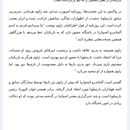
بازیکنان از نظر جسمی را به تیم برگردانده است.”
در واکنش به این صحبت‌ها، روزنامه اسپورت مدعی شد ژاوی هرناندز، سرمربی
سابق بارسلونا به‌شدت از اظهارات شاگرد سابقش ناراحت شده و ابراز تعجب
کرده است. این روزنامه از قول اطرافیان ژاوی نوشت: “ما می‌دانیم فردی به اسم
آلخاندرو اچه‌واریا در باشگاه حضور دارد که به بازیکنان خط می‌دهد تا هرزگاهی
همچین صبحت‌هایی مطرح کنند.”
ژاوی همیشه به پدری علاقه داشت و برچسب غیرقابل فروش روی او چسباند،
چرا که اعتقاد داشت بارسلونا با حضور او تیم بهتری است. ژاوی هرگز به بازیکنان
مصدوم بازی نمی‌داد. خود پدری بارها به دلیل مصدومیت از بازی‌ها دور بود، اما
ژاوی همواره از او تمجید می‌کرد.”
گفتنی است آلخاندرو اچه‌واریا که پیش از ژاوی نیز بارها توسط ستارگان سابق و
البته هواداران بارسلونا مورد انتقاد قرار گرفته، برادر همسر خوان لاپورتا، رئیس
بارسلونا است و چند خبرگزاری معتبر اسپانیا در گذشته مدعی بودند که او دخالت
زیادی در امور باشگاه دارد‌.