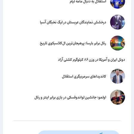
استقلال به دنبال مامه تیام
درخشش نمایندگان عربستان در لیگ نخبگان آسیا
رئال برابر بارسا؛ پرهیجان‌‌ترین ال‌کلاسیکوی تاریخ
دوئل ایران و آمریکا در وزن ۸۶ کیلوگرم کشتی آزاد
کاندیداهای سرمربیگری استقلال
اولمو؛ جانشین لواندوفسکی در بازی برابر اینتر و رئال