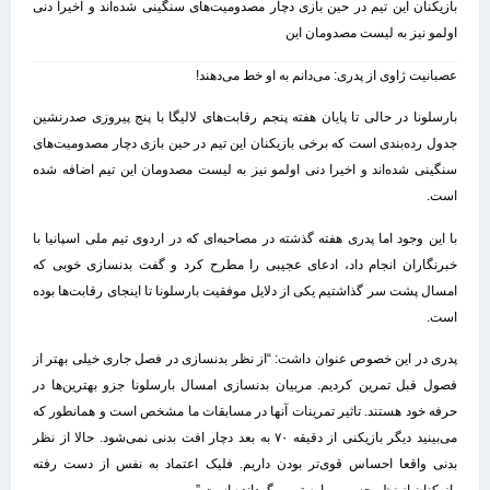
بازیکنان این تیم در حین بازی دچار مصدومیت‌های سنگینی شده‌اند و اخیرا دنی
اولمو نیز به لیست مصدومان این
عصبانیت ژاوی از پدری: می‌دانم به او خط می‌دهند!
بارسلونا در حالی تا پایان هفته پنجم رقابت‌های لالیگا با پنج پیروزی صدرنشین
جدول رده‌بندی است که برخی بازیکنان این تیم در حین بازی دچار مصدومیت‌های
سنگینی شده‌اند و اخیرا دنی اولمو نیز به لیست مصدومان این تیم اضافه شده
است.
با این وجود اما پدری هفته گذشته در مصاحبه‌ای که در اردوی تیم ملی اسپانیا با
خبرنگاران انجام داد، ادعای عجیبی را مطرح کرد و گفت بدنسازی خوبی که
امسال پشت سر گذاشتیم یکی از دلایل موفقیت بارسلونا تا اینجای رقابت‌ها بوده
است.
پدری در این خصوص عنوان داشت: “از نظر بدنسازی در فصل جاری خیلی بهتر از
فصول قبل تمرین کردیم. مربیان بدنسازی امسال بارسلونا جزو بهترین‌ها در
حرفه خود هستند. تاثیر تمرینات آنها در مسابقات ما مشخص است و همانطور که
می‌بینید دیگر بازیکنی از دقیقه ۷۰ به بعد دچار افت بدنی نمی‌شود. حالا از نظر
بدنی واقعا احساس قوی‌تر بودن داریم. فلیک اعتماد به نفس از دست رفته