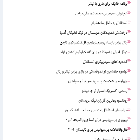
برنامه فلیک برای بازی با اینتر
آنچلوتی؛ سرمربی جدید تیم ملی برزیل
استقلال به دنبال مامه تیام
درخشش نمایندگان عربستان در لیگ نخبگان آسیا
رئال برابر بارسا؛ پرهیجان‌‌ترین ال‌کلاسیکوی تاریخ
دوئل ایران و آمریکا در وزن ۸۶ کیلوگرم کشتی آزاد
کاندیداهای سرمربیگری استقلال
اولمو؛ جانشین لواندوفسکی در بازی برابر اینتر و رئال
چهارمین شکست پرسپولیس برابر سپاهان
رسمی: کسر یک امتیاز از چادرملو
رونالدو؛ بهترین گل‌زن لیگ عربستان
مهاجمان استقلال؛ بدترین خط حمله لیگ برتر
پیروزی پرسپولیس برابر نساجی با نتیجه ۱ بر ۰
نقل‌وانتقالات پرسپولیس برای تابستان ۱۴۰۴
امباپه جایگزین وینی شد!