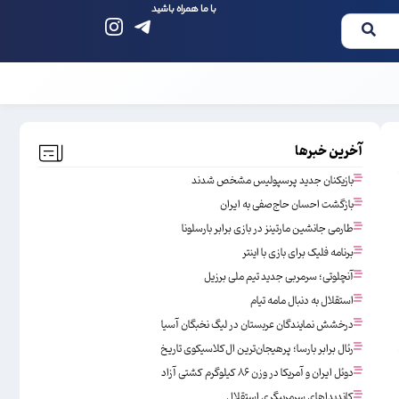
با ما همراه باشید
آخرین خبرها
بازیکنان جدید پرسپولیس مشخص شدند
بازگشت احسان حاج‌صفی به ایران
طارمی جانشین مارتینز در بازی برابر بارسلونا
برنامه فلیک برای بازی با اینتر
آنچلوتی؛ سرمربی جدید تیم ملی برزیل
استقلال به دنبال مامه تیام
درخشش نمایندگان عربستان در لیگ نخبگان آسیا
رئال برابر بارسا؛ پرهیجان‌‌ترین ال‌کلاسیکوی تاریخ
دوئل ایران و آمریکا در وزن ۸۶ کیلوگرم کشتی آزاد
کاندیداهای سرمربیگری استقلال