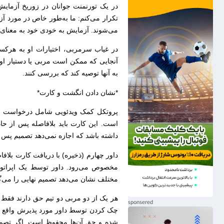
در یک تورنمنت جوانان در زوریخ آزمایش 
تکرار می‌کنم: ما به‌طور خاص در مورد آ
می‌شوند. آزمایش به خودی خود به معنای 
در غیاب سرمربی، اختیارات او به هرکس
آنجایی که ممکن است مربی یا دستیار او ا
به آنها توصیه کند که بررسی کنند.
*نشان دادن انگشت و کارت*
پروتکل کمک ویدئویی شامل درخواست چک
است. این کارت باید بلافاصله پس از حاد
داشته باشد که اجازه نمی‌دهد تصمیم پس ا
داور چهارم (ذخیره) با دریافت کارت بلاف
مخصوص می‌رود. داور توسط یک اپراتو
مختلف نشان می‌دهد تصمیم نهایی را می‌گ
هر یک از دو مربی دو تیم حق دارند فقط 
چک کردن توسط داور مورد پذیرش واقع شو
شده و حق آن‌ها محفوظ است. اگر تصمیم