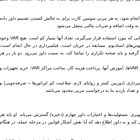
فی انجام شود، به هر مربی سومین کارت برای به چالش کشیدن تصمیم داور داده
به وقت اضافه و ضربات پنالتی منتقل می‌شود.
به عبارت ساده، به نظر می‌رسد دوربین‌هایی که مورد استفاده قرار می‌گیرند، تعداد آنها بسیار کم است. هیچ VAR وج
ز VAR و نه در مینی‌بوس‌های استادیوم. مسابقه در جریان است، فیلمبرداری در حال انجام است،
رفته و باید صحنه تکراری را تماشا کند، به سمت داور می‌رود. دو بار در هر
مزیت: هزینه کم (در مقایسه با استفاده از VARها، آموزش آنها، پرداخت هزینه کار، ساخت مراکز VAR، خرید تجهیزات و
اری (دوربین کمتر و زوایای لازم، صلاحیت کم اپراتورها – صرفه‌جویی) و
ی: مسئولیت‌ها و اختیارات داور چهارم (ذخیره) گسترش می‌یابد. او باید هر
 کند و به داور اطلاع دهد که آیا نقض آشکار قوانین در مرحله حمله، در هنگام