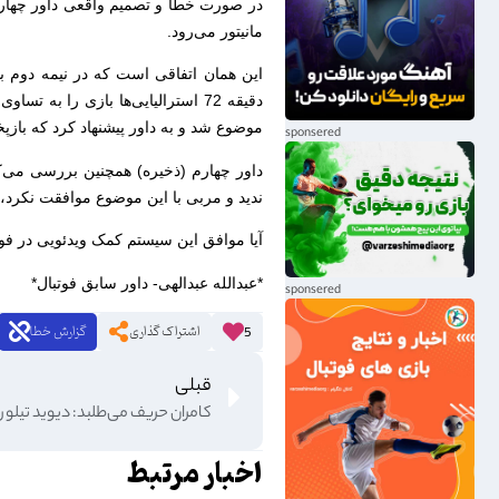
مانیتور می‌رود.
دقیقه 72 استرالیایی‌ها بازی را به
موضوع شد و به داور پیشنهاد کرد که بازپخ
داور چهارم (ذخیره) همچنین بررسی می‌کن
ندید و مربی با این موضوع موافقت نکرد
آیا موافق این سیستم کمک ویدئویی در فوت
*عبدالله عبدالهی- داور سابق فوتبال*
اشتراک گذاری
گزارش خطا
5
قبلی
کامران حریف می‌طلبد: دیوید تیلور 
اخبار مرتبط