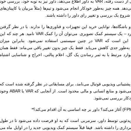
قسمت از دسته مربوطه یا یک حادثه جدی از دست رفته، VAR به داور اطلاع می‌دهد، داور نیز به نوبه خود، بررسی خود
ر کنار زمین (PMR) انجام می‌دهد. همه چیز به‌طور خودکار انجام می‌شود و تیم‌ها (مثلاً مربیان یا کاپیتان‌های
شروع یک بررسی و تغییر رای داور را داشته باشند.
باشگاه‌ها، توانایی خرید این تجهیزات و فناوری‌ها را ندارند. با در نظر گرفتن
این موضوع، فیفا گزینه جدیدی را ارائه کرد – یک سیستم کمک تصویری. می‌توان آن را کمک VAR نامید. هر چند که این
اصطلاح هم اشتباه است. زیرا واقعیت این است که VAR در چنین سیستمی استفاده نمی‌شود. بنابراین میزان
ی به‌طور جدی کاهش می‌یابد. فقط یک چیز بدون تغییر باقی می‌ماند: فقط همان
ارد مرتبط با به ثمر رساندن یک گل، اعلام پنالتی، اخراج و شناسایی اشتباه
پشتیبانی ویدیویی فوتبال می‌نامد، برای مسابقاتی در نظر گرفته شده است که
در آن از دوربین‌های بسیار کمی استفاده می‌شود و منابع انسانی و مالی محدود است. از آنجایی که VAR یا ABAR وج
ودکار بررسی نمی‌شود.
ویدئویی توسط داور، سرمربی است که به او فرصت داده می‌شود تا در طول
داری را داشته باشد. فیفا قبلاً سیستم کمک ویدیویی جدید را در اوایل ماه می‌