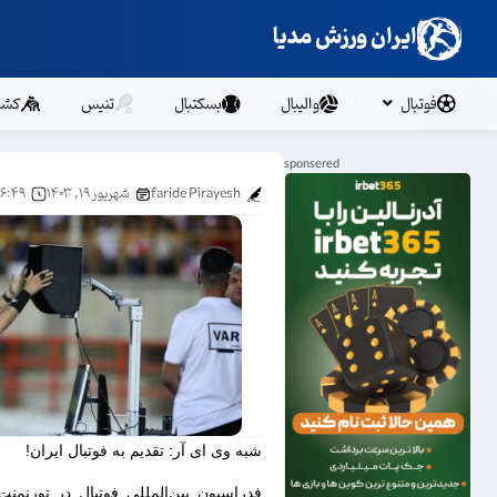
ایران ورزش مدیا
فوتبال
والیبال
بسکتبال
تنیس
کشت
faride Pirayesh
شهریور ۱۹, ۱۴۰۳
۶:۴۹ ب.ظ
شبه وی ای آر: تقدیم به فوتبال ایران!