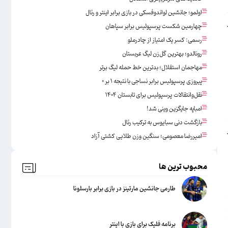
اولمو؛ جانشین لواندوفسکی در بازی برابر اینتر و رئال
چهارمین شکست پرسپولیس برابر سپاهان
رسمی: کسر یک امتیاز از چادرملو
رونالدو؛ بهترین گل‌زن لیگ عربستان
مهاجمان استقلال؛ بدترین خط حمله لیگ برتر
پیروزی پرسپولیس برابر نساجی با نتیجه ۱ بر ۰
نقل‌وانتقالات پرسپولیس برای تابستان ۱۴۰۴
امباپه جایگزین وینی شد!
بازگشت دنی سبایوس به ترکیب رئال
امیررضا معصومی؛ سنگین وزن طلایی کشتی آزاد
محبوب ترین ها
طارمی جانشین مارتینز در بازی برابر بارسلونا
برنامه فلیک برای بازی با اینتر