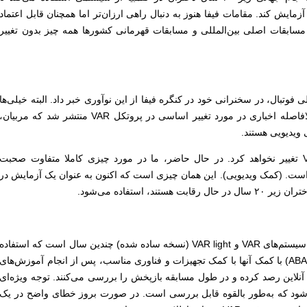
نی برای داوران ویدیویی (VAR) را آزمایش کند. مقامات فیفا هنوز به دنبال راهی ارزان‌تر اما همچنان قابل اعتماد
ر مسابقات اصلی بین‌المللی و مسابقات قهرمانی کشورها همه چیز بدون تغییر
لی فوتبال، در سخنرانی خود در کنگره فیفا از این نوآوری خبر داد. البته خیلی‌ها
حرف او را درست متوجه نشدند. زیرا بلافاصله اخباری در مورد تغییر اساسی در پروتکل VAR منتشر شد که مربیان،
در واقع این درست نیست. پروتکل VAR تغییر نخواهد کرد. در حال حاضر، ما در مورد چیزی کاملا متفاوت صحبت
است. (کمک ویدیویی). این همان چیزی است که اکنون به عنوان یک آزمایش در
د، استفاده می‌شود.
یادآوری می‌کنم که در بسیاری از کشورها سیستم‌های VAR و VAR light (نسخه ساده شده) چندین سال است که استفاده
می‌شود. کمک داوران ویدیویی (VAR و ABAR) با کمک آنها با کمک تجهیزات و فناوری مناسب، پس از انجام آموزش‌های
 آنلاین رصد کرده و در طول مسابقه بازپخش را بررسی می‌کنند. توجه ویژه‌ای
می‌شود که به‌طور بالقوه قابل بررسی است. در صورت بروز خطای واضح در یک