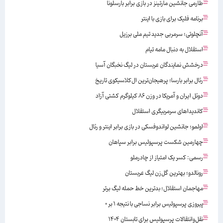
طارمی جانشین مارتینز در بازی برابر بارسلونا
برنامه فلیک برای بازی با اینتر
آنچلوتی؛ سرمربی جدید تیم ملی برزیل
استقلال به دنبال مامه تیام
درخشش نمایندگان عربستان در لیگ نخبگان آسیا
رئال برابر بارسا؛ پرهیجان‌‌ترین ال‌کلاسیکوی تاریخ
دوئل ایران و آمریکا در وزن ۸۶ کیلوگرم کشتی آزاد
کاندیداهای سرمربیگری استقلال
اولمو؛ جانشین لواندوفسکی در بازی برابر اینتر و رئال
چهارمین شکست پرسپولیس برابر سپاهان
رسمی: کسر یک امتیاز از چادرملو
رونالدو؛ بهترین گل‌زن لیگ عربستان
مهاجمان استقلال؛ بدترین خط حمله لیگ برتر
پیروزی پرسپولیس برابر نساجی با نتیجه ۱ بر ۰
نقل‌وانتقالات پرسپولیس برای تابستان ۱۴۰۴