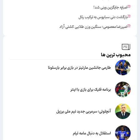
امباپه جایگزین وینی شد!
بازگشت دنی سبایوس به ترکیب رئال
امیررضا معصومی؛ سنگین وزن طلایی کشتی آزاد
محبوب ترین ها
طارمی جانشین مارتینز در بازی برابر بارسلونا
برنامه فلیک برای بازی با اینتر
آنچلوتی؛ سرمربی جدید تیم ملی برزیل
استقلال به دنبال مامه تیام