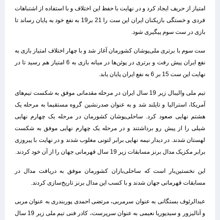
امتیاز از حریف ایجاد کرد و در نهایت با حفظ این اختلاف و با استفاده از اشتباهات
فردی و خستگی بازیکنان ایران این ست را 21 بر19 به نفع خود به پایان رساند تا
بازی در ست سوم پیگیری شود.
ست سوم با برتری ملی‌پوشان کشورمان آغاز شد و با چهار اختلاف امتیاز بازی به
نفع ایران پیش رفت و برتری در پوئن‌ها در میانه بازی به 6 امتیاز هم رسید تا در
نهایت این ست 15 بر 6 به نفع ایران پایان یابد.
تیم ملی والیبال زیر 19 سال ایران در مرحله مقدماتی موفق به شکست تیم‌های
آمریکا، استرالیا و تایلند شد و به عنوان صدرنشین گروه مستقیما به مرحله یک
هشتم نهایی صعود کرد. ساحلی‌پوشان کشورمان در مرحله یک چهارم نهایی
شیلی را از پیش رو برداشتند و در مرحله یک چهارم نهایی موفق به شکست
لهستان شدند. در دیدار نیمه نهایی برابر لتونی مغلوب شدند و در نهایت با پیروزی
برابر مکزیک مدال برنز مسابقات زیر 19 سال قهرمانی جهان را از آن خود کردند.
این نخستین‌بار است که ساحلی‌بازان کشورمان موفق به دریافت مدال در
مسابقات قهرمانی جهان شدند و با کسب این مدال برنز تاریخ‌سازی کردند.
عبدالرئوف بستگانی به عنوان سرمربی، مرتضی احمدی پوربندری به عنوان مربی
و آنالیزور و سیدپوریا نعیمی به عنوان سرپرست، کادر فنی تیم ملی زیر 19 سال