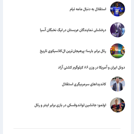
استقلال به دنبال مامه تیام
درخشش نمایندگان عربستان در لیگ نخبگان آسیا
رئال برابر بارسا؛ پرهیجان‌‌ترین ال‌کلاسیکوی تاریخ
دوئل ایران و آمریکا در وزن ۸۶ کیلوگرم کشتی آزاد
کاندیداهای سرمربیگری استقلال
اولمو؛ جانشین لواندوفسکی در بازی برابر اینتر و رئال