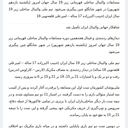
مسابقات والیبال ساحلی قهرمانی زیر 19 سال جهان امروز (یکشنبه یازدهم
شهریور) در شهر شانگلو چین پیگیری می‌‌شود. تیم ملی والیبال ساحلی زیر 19
سال ایران (حبیب اکبرزاده 17 ساله – امیرعلی قلعه‌نویی 18
شاهکار جهانی والیبال ایران تکمیل شد
دیدارهای رده‌بندی و فینال هجدهمین دوره مسابقات والیبال ساحلی قهرمانی زیر
19 سال جهان امروز (یکشنبه یازدهم شهریور) در شهر شانگلو چین پیگیری
می‌‌شود.
تیم ملی والیبال ساحلی زیر 19 سال ایران (حبیب اکبرزاده 17 ساله – امیرعلی
قلعه‌نویی 18 ساله) در دیدار رده‌بندی به مصاف مکزیک (لارس – کارلوس اندرس)
رفت و دو بر یک و با امتیازات 21 بر 15، 19 بر 21 و 15 بر 6 به پیروزی رسید.
ملی‌پوشان کشورمان ست اول این مسابقه را پرقدرت آغاز کردند و پس از کسب
سه امتیاز متوالی بازی را به دست گرفتند. در امتیاز 11 دو تیم مساوی شدند و در
نیمه ست بار دیگر ساحلی‌بازان ایران با برتری در تمامی فاکتورها از جمله دفاع،
سرویس و توپ‌گیری از حریف مکزیکی خود پیشی گرفته و این ست را با نتیجه
21 بر 15 به نفع خود به پایان رساندند.
در دومین ست دو تیم بازی پایاپایی داشتند و در میانه بازی مکزیک دو اختلاف