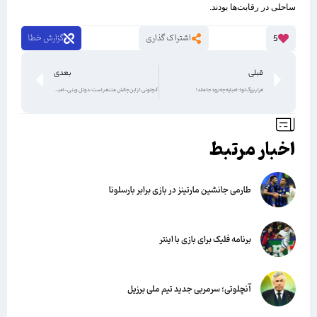
ساحلی در رقابت‌ها بودند.
اشتراک گذاری
گزارش خطا
5
قبلی
بعدی
فرار بزرگ لوا: امباپه چه زود جا ماند!
آنچلوتی از این چالش متنفر است: دوئل وینی-امباپه
اخبار مرتبط
طارمی جانشین مارتینز در بازی برابر بارسلونا
برنامه فلیک برای بازی با اینتر
آنچلوتی؛ سرمربی جدید تیم ملی برزیل