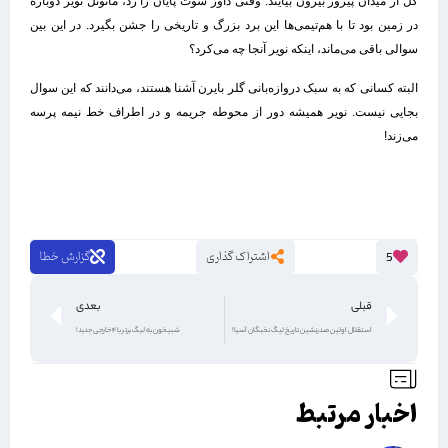
گل از میدان پیروز بیرون بیایند. وقتی داور سوت پایان را زد، مانوئل نویر دوباره
در زمین بود تا با هم‌تیمی‌ها این برد بزرگ و تاریخی را جشن بگیرد. در این بین
سوالی باقی می‌ماند، اینکه نویر آنجا چه می‌کرد؟
البته کسانی که به سبک دروازه‌بانی گلر بایرن آشنا هستند، می‌دانند که این سوال
بجایی نیست. نویر همیشه دور از محوطه جریمه و در اطراف خط نیمه پرسه
می‌زند!
اشتراک گذاری
گزارش خطا
5
قبلی
بعدی
استقلال اولین صدرنشین تاریخ لیگ نخبگان آسیا!
شبیخون به لیگ برتر با 4 خارجی جدید!
اخبار مرتبط