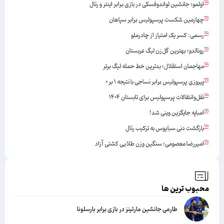
اولمو؛ جانشین لواندوفسکی در بازی برابر اینتر و رئال
چهارمین شکست پرسپولیس برابر سپاهان
رسمی: کسر یک امتیاز از چادرملو
رونالدو؛ بهترین گل‌زن لیگ عربستان
مهاجمان استقلال؛ بدترین خط حمله لیگ برتر
پیروزی پرسپولیس برابر نساجی با نتیجه ۱ بر ۰
نقل‌وانتقالات پرسپولیس برای تابستان ۱۴۰۴
امباپه جایگزین وینی شد!
بازگشت دنی سبایوس به ترکیب رئال
امیررضا معصومی؛ سنگین وزن طلایی کشتی آزاد
محبوب ترین ها
طارمی جانشین مارتینز در بازی برابر بارسلونا