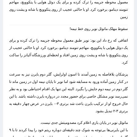
معمول محوطه جریمه را ترک کرده و برای یک دوئل هوایی با پتکوویچ، مهاجم
تنومند دینامو، برخورد کرد. او با حالتی عجیب از روی پتکوویچ با شانه و پشت روی
زمین
سقوط مهلک مانوئل نویر روی خط نیمه!
اتفاقی که رخ داد این بود: نویر طبق معمول محوطه جریمه را ترک کرده و برای
یک دوئل هوایی با پتکوویچ، مهاجم تنومند دینامو، برخورد کرد. او با حالتی عجیب از
روی پتکوویچ با شانه و پشت روی زمین افتاد و لحظه‌ای ورزشگاه آلیانز را ساکت
کرد.
پزشکان بلافاصله به زمین آمدند تا اسون اولرایش، گلر دوم بایرن نیز به سرعت
در کنار زمین آماده ورود به مسابقه شود اما نویر تا پایان نیمه اول در زمین ماند تا
گلر دوم در نیمه دوم جایش را بگیرد. البته این تنها یک اقدام احتیاطی بود و به نظر
نمی‌رسد نویر مشکل خاصی برای حضور مجدد در دروازه بایرن داشته باشد. با این
حال خروج او از ترکیب بایرن باعث شد برتری ۳-۰ بایرن در عرض چهار دقیقه به
برتری ۳-۲ تبدیل بشود.
مانوئل نویر در پایان بازی اعلام کرد مصدومیتش جدی نیست.
با این بایرنی‌ها بی‌توجه به شوک چند دقیقه‌ای دوباره ریتم خود را پیدا کردند تا با ۹