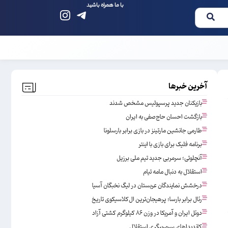
با ما همراه باشید
آخرین خبرها
بازیکنان جدید پرسپولیس مشخص شدند
بازگشت احسان حاج‌صفی به ایران
طارمی جانشین مارتینز در بازی برابر بارسلونا
برنامه فلیک برای بازی با اینتر
آنچلوتی؛ سرمربی جدید تیم ملی برزیل
استقلال به دنبال مامه تیام
درخشش نمایندگان عربستان در لیگ نخبگان آسیا
رئال برابر بارسا؛ پرهیجان‌‌ترین ال‌کلاسیکوی تاریخ
دوئل ایران و آمریکا در وزن ۸۶ کیلوگرم کشتی آزاد
کاندیداهای سرمربیگری استقلال