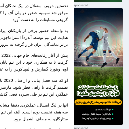
نخستین حریف استقلال در لیگ نخبگان آسی
موفق شد سهمیه حضور در پلی آف را کسب
گروهی مسابقات را به دست آورد.
به واسطه حضور برخی از بازیکنان ایرا
هدایت این تیم توسط آندره‌آ استراماچونی،
برابر نمایندگان ایران قرار گرفته به پی
گرفت تا به همکاری خود با این تیم پایان
آوه، ویتوریا گیمارش و المپیاکوس را به ع
تصمیم گرفت تا راهی قطر شود. مارتینز د
عملکرد این تیم در طی سیزده فصل گذشته
آنها در لیگ امسال، عملکردی دقیقا مشاب
سه هفته نخست بوده است. البته این تیم ب
ستارگان، به مصاف الشمال برود.