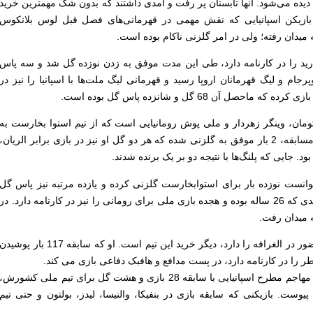
 دیده می‌شود. آنها تابستان پر رفت و آمدی داشتند که بدون شک مهمترین خرید
 بازیکن اسپانیایی که نقش مهمی در قهرمانی‌های فصل قبل لوس بلانکوس
 میدان رفته؛ ولی در امر گلزنی ناکام بوده است.
 برای رئال مادرید را در کارنامه دارد، طی این مدت موفق به زدن نوزده گل شد و سه پاس
وپرجام و لیگ قهرمانان اروپا رسید و قهرمانی لیگ ملت‌ها با اسپانیا را نیز در
ومان، وینگر زهردار و ملی پوش رومانیایی است که از تیم استوا بخارست به
الغرافه پیوسته است. او تاکنون در چهار مسابقه، 2 بار موفق به گلزنی شده که هر دو گل او نیز در بازی برابر الریان،
. جایی که پلنگ‌ها با نتیجه دو بر یک برنده شدند.
 قبل و طی 38 مسابقه توانست نوزده بار برای استوابخارست گلزنی کرده و یازده مرتبه نیز پاس گل
بدهد. وینگر به شدت خطرناک و مهره کلیدی که 26 ساله بوده و هجده بازی ملی برای رومانی را نیز در کارنامه دارد. در
ه میدان رفت.
عاصم مادیبو که پیش از این نیز سابقه حضور در الغرافه را دارد، دیگر خرید این تیم است. او که سابقه 117 بار پوشید
چند روز پیش نیز، رودریگو مورنو ماچادو، مهاجم مطرح اسپانیایی با سابقه 28 بازی و هشت گل برای تیم ملی کشورش،
پیوست. بازیکنی که سابقه بازی در بنفیکا، والنیسا، لیدز، بولتون و حتی تیم