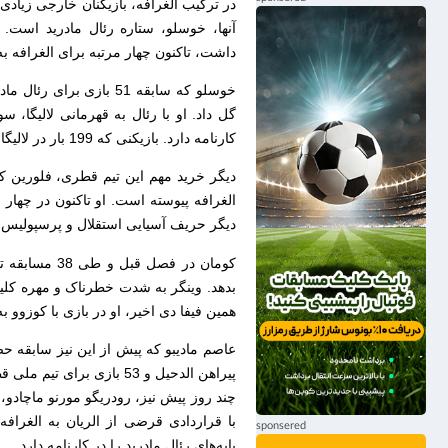
در ترکیب الغرافه، بازیکنان خارجی زیادی
آنها، خوسلو، ستاره رئال مادرید است.
داشت، تاکنون چهار مرتبه برای الغرافه به
خوسلو که سابقه 51 بازی
گل داد. او با رئال به قهرمانی لالیگا، س
کارنامه دارد. بازیکنی که 199 بار در لالیگا بازی کرده که ماحصل آن 68 گل و شانزده پاس گل بوده است.
دیگر خرید مهم این تیم قطری، فلورین ک
دیگر حریف آسیایی استقلال و پرسپولیس بود
کومان در فصل
همین فیفا دی اخیر، او در بازی با کوزوو ب
پیراهن الدحیل و 53 بازی برای تیم ملی قطر را در کارنامه دارد، در پست مدافع و هافبک دفاعی بازی می کند.
با قراردادی قرضی از الریان به الغرافه 
پایه‌های رئال مادرید را در کارنامه دارد.