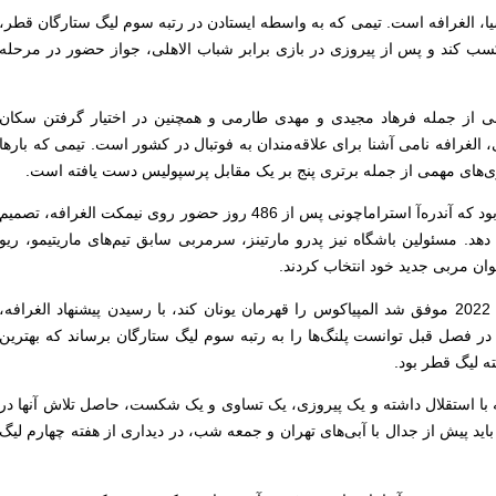
ا، الغرافه است. تیمی که به واسطه ایستادن در رتبه سوم لیگ ستارگان قطر،
 کند و پس از پیروزی در بازی برابر شباب الاهلی، جواز حضور در مرحله
نی از جمله فرهاد مجیدی و مهدی طارمی و همچنین در اختیار گرفتن سکان
 الغرافه نامی آشنا برای علاقه‌مندان به فوتبال در کشور است. تیمی که بارها
روزی‌های مهمی از جمله برتری پنج بر یک مقابل پرسپولیس دست یافته است.
پیش از آغاز رقابت‌های جام جهانی 2022 بود که آندره‌آ استراماچونی پس از 486 روز حضور روی نیمکت الغرافه، تصمیم
 دهد. مسئولین باشگاه نیز پدرو مارتینز، سرمربی سابق تیم‌های ماریتیمو، ریو
نوان مربی جدید خود انتخاب کردند.
او که سه فصل پیاپی و از سال 2020 تا 2022 موفق شد المپیاکوس را قهرمان یونان کند، با رسیدن پیشنهاد الغرافه،
ر فصل قبل توانست پلنگ‌ها را به رتبه سوم لیگ ستارگان برساند که بهترین
 لیگ قطر بود.
ه با استقلال داشته و یک پیروزی، یک تساوی و یک شکست، حاصل تلاش آنها در
اید پیش از جدال با آبی‌های تهران و جمعه شب، در دیداری از هفته چهارم لیگ