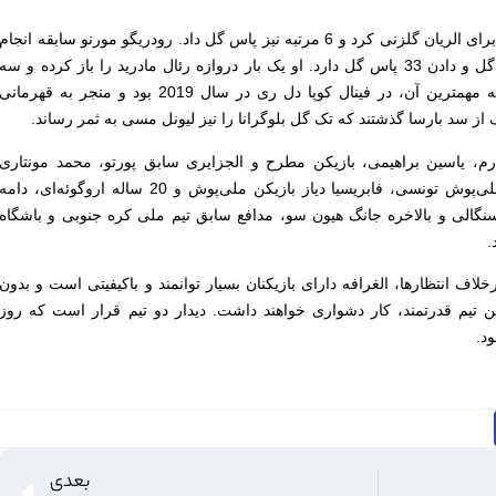
مهاجم زهرداری که فصل قبل دوازده بار برای الریان گلزنی کرد و 6 مرتبه نیز پاس گل داد. رودریگو مورنو سابقه انجام
172 بازی در لالیگا و به ثمر رساندن 38 گل و دادن 33 پاس گل دارد. او یک بار دروازه رئال مادرید را باز کرده و سه
مرتبه نیز مقابل بارسلونا گلزنی کرده که مهمترین آن، در فینال کوپا دل ری در سال 2019 بود و منجر به قهرمانی
ک از سد بارسا گذشتند که تک گل بلوگرانا را نیز لیونل مسی به ثمر رساند.
 رم، یاسین براهیمی، بازیکن مطرح و الجزایری سابق پورتو، محمد مونتاری
مهاجم تیم ملی قطر، فرجانی ساسی ملی‌پوش تونسی، فابریسیا دیاز بازیکن ملی‌پوش و 20 ساله اروگوئه‌ای، دامه
سیدو سانو ملی‌پوش 19 ساله سنگالی و بالاخره جانگ هیون سو، مدافع سابق تیم ملی کره جنوبی و باشگاه
.
رخلاف انتظارها، الغرافه دارای بازیکنان بسیار توانمند و باکیفیتی است و بدون
 تیم قدرتمند، کار دشواری خواهند داشت. دیدار دو تیم قرار است که روز
د.
بعدی