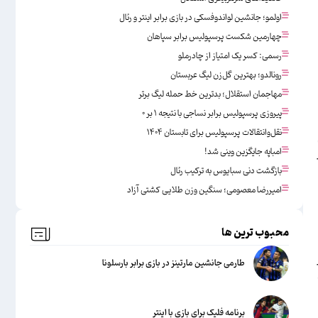
اولمو؛ جانشین لواندوفسکی در بازی برابر اینتر و رئال
چهارمین شکست پرسپولیس برابر سپاهان
رسمی: کسر یک امتیاز از چادرملو
رونالدو؛ بهترین گل‌زن لیگ عربستان
مهاجمان استقلال؛ بدترین خط حمله لیگ برتر
پیروزی پرسپولیس برابر نساجی با نتیجه ۱ بر ۰
نقل‌وانتقالات پرسپولیس برای تابستان ۱۴۰۴
امباپه جایگزین وینی شد!
بازگشت دنی سبایوس به ترکیب رئال
امیررضا معصومی؛ سنگین وزن طلایی کشتی آزاد
محبوب ترین ها
طارمی جانشین مارتینز در بازی برابر بارسلونا
برنامه فلیک برای بازی با اینتر