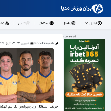
ایران ورزش مدیا
فوتبال
والیبال
بسکتبال
تنیس
کشت
faride Pirayesh
شهریور ۲۳, ۱۴۰۳
۱:۱۶ ق.ظ
حریف استقلال و پرسپولیس یک تیم کهک