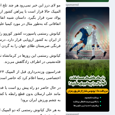
مو لاى درز این خبر نمى‌رود هر چند تلخ 
المپیک حالا قرار است با پیراهن کشور ار
پولاد سرد قرار بگیرد. داستان شبیه ات
اتفاقاتى که به‌طور مثال در مورد کیمیا عل
کیانوش رستمى پاسپورت کشور کوزوو را در
از ایران به کشور اروپایى قرار دارد، د
فرنگى صربستان طلاى جهان را به گردن آ
کیانوش رستمى این روزها در کرمانشاه تمر
قله‌نشینى در اطراف زادگاهش مى‌زند.
اختصاصى رسما اعلام کرد که حاضر است زی
در حال حاضر دو راه پیش رو است یا فدراسی
مانند على ارسلان بدون قطع رابطه با کش
به چشم ورزش ایران برود!
به هر حال کیانوش رستمى که دو المپیک ا