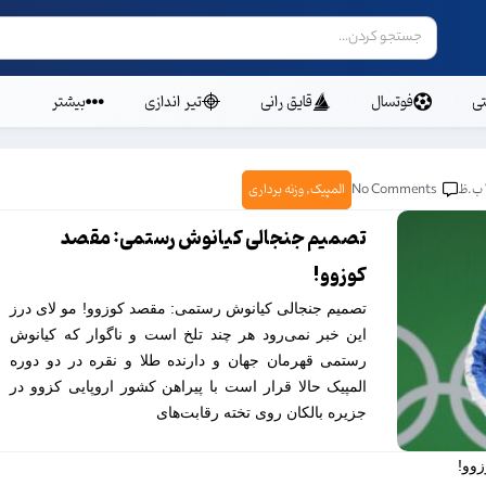
ی
فوتسال
قایق رانی
تیر اندازی
بیشتر
No Comments
المپیک
,
وزنه برداری
تصمیم جنجالی کیانوش رستمی: مقصد
کوزوو!
تصمیم جنجالی کیانوش رستمی: مقصد کوزوو! مو لاى درز
این خبر نمى‌رود هر چند تلخ است و ناگوار که کیانوش
رستمى قهرمان جهان و دارنده طلا و نقره در دو دوره
المپیک حالا قرار است با پیراهن کشور اروپایى کزوو در
جزیره بالکان روى تخته رقابت‌هاى
وو!