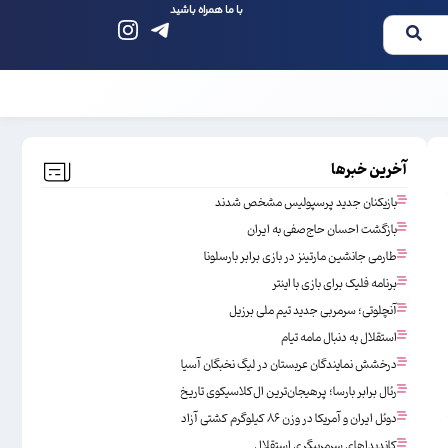
با ما همراه باشید
آخرین خبرها
بازیکنان جدید پرسپولیس مشخص شدند
بازگشت احسان حاج‌صفی به ایران
طارمی جانشین مارتینز در بازی برابر بارسلونا
برنامه فلیک برای بازی با اینتر
آنچلوتی؛ سرمربی جدید تیم ملی برزیل
استقلال به دنبال مامه تیام
درخشش نمایندگان عربستان در لیگ نخبگان آسیا
رئال برابر بارسا؛ پرهیجان‌‌ترین ال‌کلاسیکوی تاریخ
دوئل ایران و آمریکا در وزن ۸۶ کیلوگرم کشتی آزاد
کاندیداهای سرمربیگری استقلال