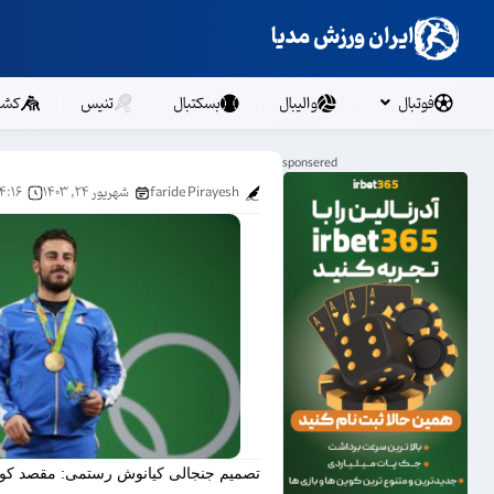
ایران ورزش مدیا
فوتبال
والیبال
بسکتبال
تنیس
کشت
faride Pirayesh
شهریور ۲۴, ۱۴۰۳
۴:۱۶ ب.ظ
تصمیم جنجالی کیانوش رستمی: مقصد کوز