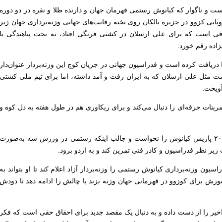
است و ناگوار که کیانوش رستمى قهرمان جهان و دارنده طلا و نقره در دو دوره
وپایى کزوو در جزیره بالکان روى تخته رقابت‌هاى جهانى وزنه‌بردارى جهان زیر
فاقى است که براى على ارسلان در کشتى فرنگى افتاد، نه بحث پناهندگى یا
یزاده رقم خورد.
یافت کرده است و فدراسیون جهانى در جریان کوچ این وزنه‌بردار عنوان‌دار
رست مثل على ارسلان که به ایران رفت و آمد داشته، اما براى تیم ملى کشتى
ویخت.
ینات حرفه‌اى را دنبال مى‌کند و براى ریکاورى هم در طول هفته به دل کوه و
فدراسیون وزنه‌بردارى قبل از المپیک ٢٠٢۴ پاریس کیانوش را نخواست و جالب اینکه رستمى در ورزش سه به‌صورت
ر نظر فدراسیون و کادر فنى تمرین کند و به اردو برود.
ون وزنه‌بردارى کیانوش رستمى را وزنه‌بردار آزاد اعلام کند تا او بتواند به
ورش براى کوزوو در قهرمانى جهان وزنه بزند یا چالش را ادامه دهد تا دودش
خیر را از دست داده و به دنبال یک مقصد جدید برای احقاق حقی است که فکر