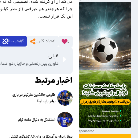
می‌کند از او گرفته شده. تصمیمی که نه س
چرا که هرچقدر هم غیرفنی (از نظر کیانوش
این یک فرار نیست.
اشتراک گذاری
گزارش خطا
5
قبلی
داوری بین رفعتی و مازیار: دو ادعا 
اخبار مرتبط
طارمی جانشین مارتینز در بازی
برابر بارسلونا
استقلال به دنبال مامه تیام
دوئل ایران و آمریکا در وزن ۸۶ کیلوگرم کشتی