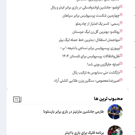
اولمو؛ جانشین لواندوفسکی در بازی برابر اینتر و رئال
چهارمین شکست پرسپولیس برابر سپاهان
رسمی: کسر یک امتیاز از چادرملو
رونالدو؛ بهترین گل‌زن لیگ عربستان
مهاجمان استقلال؛ بدترین خط حمله لیگ برتر
پیروزی پرسپولیس برابر نساجی با نتیجه ۱ بر ۰
نقل‌وانتقالات پرسپولیس برای تابستان ۱۴۰۴
امباپه جایگزین وینی شد!
بازگشت دنی سبایوس به ترکیب رئال
امیررضا معصومی؛ سنگین وزن طلایی کشتی آزاد
محبوب ترین ها
طارمی جانشین مارتینز در بازی برابر بارسلونا
برنامه فلیک برای بازی با اینتر