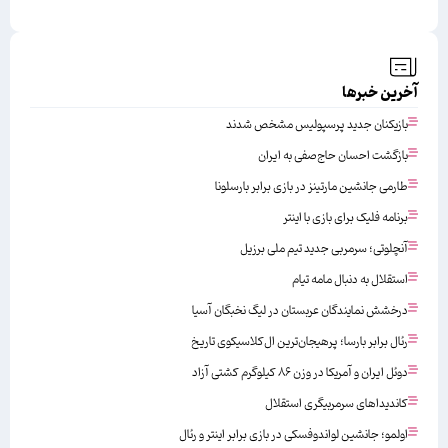
آخرین خبرها
بازیکنان جدید پرسپولیس مشخص شدند
بازگشت احسان حاج‌صفی به ایران
طارمی جانشین مارتینز در بازی برابر بارسلونا
برنامه فلیک برای بازی با اینتر
آنچلوتی؛ سرمربی جدید تیم ملی برزیل
استقلال به دنبال مامه تیام
درخشش نمایندگان عربستان در لیگ نخبگان آسیا
رئال برابر بارسا؛ پرهیجان‌‌ترین ال‌کلاسیکوی تاریخ
دوئل ایران و آمریکا در وزن ۸۶ کیلوگرم کشتی آزاد
کاندیداهای سرمربیگری استقلال
اولمو؛ جانشین لواندوفسکی در بازی برابر اینتر و رئال