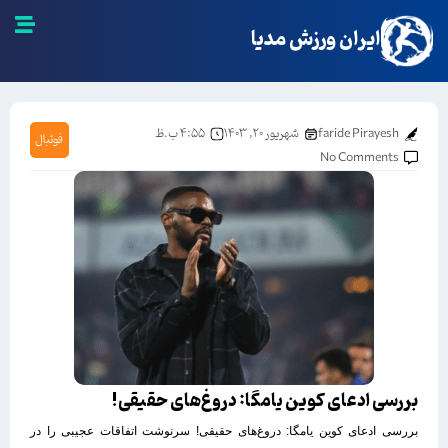
ایران ورزش مدیا
faride Pirayesh
شهریور ۲۰, ۱۴۰۳
۴:۵۵ ب.ظ
فوتبال
No Comments
بررسی ادعای کوین یامگا: دروغ‌های حقیقی!
بررسی ادعای کوین یامگا: دروغ‌های حقیقی! سرنوشت اتفاقات عجیبی را در