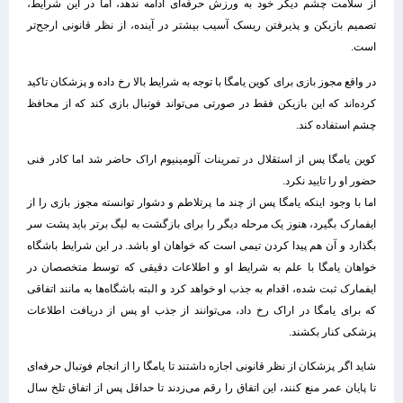
از سلامت چشم دیگر خود به ورزش حرفه‌ای ادامه ندهد، اما در این شرایط،
تصمیم بازیکن و پذیرفتن ریسک آسیب بیشتر در آینده، از نظر قانونی ارجح‌تر
است.
در واقع مجوز بازی برای کوین یامگا با توجه به شرایط بالا رخ داده و پزشکان تاکید
کرده‌اند که این بازیکن فقط در صورتی می‌تواند فوتبال بازی کند که از محافظ
چشم استفاده کند.
کوین یامگا پس از استقلال در تمرینات آلومینیوم اراک حاضر شد اما کادر فنی
حضور او را تایید نکرد.
اما با وجود اینکه یامگا پس از چند ما پرتلاطم و دشوار توانسته مجوز بازی را از
ایفمارک بگیرد، هنوز یک مرحله دیگر را برای بازگشت به لیگ برتر باید پشت سر
بگذارد و آن هم پیدا کردن تیمی است که خواهان او باشد. در این شرایط باشگاه
خواهان یامگا با علم به شرایط او و اطلاعات دقیقی که توسط متخصصان در
ایفمارک ثبت شده، اقدام به جذب او خواهد کرد و البته باشگاه‌ها به مانند اتفاقی
که برای یامگا در اراک رخ داد، می‌توانند از جذب او پس از دریافت اطلاعات
پزشکی کنار بکشند.
شاید اگر پزشکان از نظر قانونی اجازه داشتند تا یامگا را از انجام فوتبال حرفه‌ای
تا پایان عمر منع کنند، این اتفاق را رقم می‌زدند تا حداقل پس از اتفاق تلخ سال