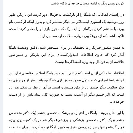
کردن تیمی دیگر و ادامه فوتبال حرفه‌ای ناکام باشد.
در راستای اتفاقاتی که یامگا را از بازگشت به فوتبال دور کرده، این بازیکن ظهر
روز دوشنبه یک استوری اینستاگرامی دیگر منتشر کرد و بدون اینکه از کسی نام
ببرد، با منتشر کردن برگه‌ای از ایفمارک که مجوز بازی او را صادر کرده است،
تاکید داشت که از دروغگویی درباره سلامت او دست بردارند.
به همین منظور خبرنگار ما تحقیقاتی را برای مشخص شدن دقیق وضعیت یامگا
آغاز کرد که حاوی اطلاعات امیدوارکننده‌ای برای این بازیکن و همین‌طور
علاقمندان به فوتبال و به ویژه استقلالی‌ها نیست.
اطلاعات ما حاکی از آن است که چشم آسیب‌دیده یامگا اصلا دید مناسبی ندارد. در
این شرایط افرادی که مسئول صدور مجوز بازی یامگا بوده‌اند، بیش از هر چیزی به
فکر سلامت دیگر چشم این بازیکن هستند و استنباط آنها از نظر پزشکی هم این
است که اگر چشم دیگر او آسیب ببیند، به صورت کلی بینایی‌اش را از دست
خواهد داد.
با این حال پرونده یامگا در اختیار دو پزشک متخصص چشم (یک دکتر متخصص
چشم و یک دکتر متخصص پزشکی و ورزشی) دیگر هم در یک کمیسیون ویژه
قرار گرفته و آنها پس از بررسی دقیق به کوین یامگا توصیه کرده‌اند برای حفاظت