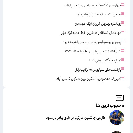
چهارمین شکست پرسپولیس برابر سپاهان
رسمی: کسر یک امتیاز از چادرملو
رونالدو؛ بهترین گل‌زن لیگ عربستان
مهاجمان استقلال؛ بدترین خط حمله لیگ برتر
پیروزی پرسپولیس برابر نساجی با نتیجه ۱ بر ۰
نقل‌وانتقالات پرسپولیس برای تابستان ۱۴۰۴
امباپه جایگزین وینی شد!
بازگشت دنی سبایوس به ترکیب رئال
امیررضا معصومی؛ سنگین وزن طلایی کشتی آزاد
محبوب ترین ها
طارمی جانشین مارتینز در بازی برابر بارسلونا