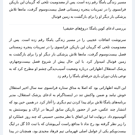
مسیر زندگی یامگا رقم زده است. پس از مصدومیت تلخی که گریبان این بازیکن
فرانسوی را در تمرینات پنجره زمستانی فصل بیست‌وسوم گرفت، ماه‌ها تلاش
پزشکی بار دیگر او را برای بازگشت به زمین فوتبال
بررسی ادعای کوین یامگا: دروغ‌های حقیقی!
سرنوشت اتفاقات عجیبی را در مسیر زندگی یامگا رقم زده است. پس از
مصدومیت تلخی که گریبان این بازیکن فرانسوی را در تمرینات پنجره زمستانی
فصل بیست‌وسوم گرفت، ماه‌ها تلاش پزشکی بار دیگر او را برای بازگشت به
زمین فوتبال امیدوار کرد. با این حال پیش از شروع فصل بیست‌وچهارم،
پزشک استقلال اظهاراتی درباره وضعیت آسیب‌دیدگی چشم او مطرح کرد که به
نوعی پایان دوران بازی حرفه‌ای یامگا را رقم زد.
این البته اظهاراتی بود که اصلا به مذاق ستاره فرانسوی سه سال اخیر استقلال
خوش نیامد و ضمن واکنش تند در اینستاگرام به ادعای پزشک استقلال، مدیر
برنامه‌های یامگا تلاش برای پیدا کردن تیم دیگری را آغاز کرد. در همین حین بود که
انتشار چند عکس، خبر از حضور بازیکن سابق آبی‌ها در اراک و پیوستنش به
آلومینیوم داد. درنهایت اما این اتفاق با نظر مجتبی حسینی که چند روز عملکرد او
را زیر نظر گرفته بود رخ نداد تا مدافع راست آبی‌پوشان که با ثبت 10 گل در لیگ
بیست‌ویکم یکی از عوامل اصلی قهرمانی تیم فرهاد مجیدی بود، همچنان در پیدا