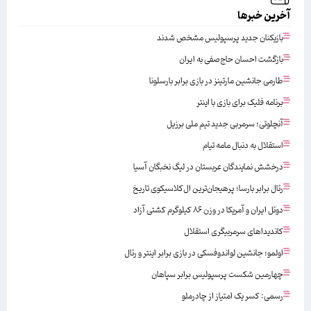
آخرین خبرها
بازیکنان جدید پرسپولیس مشخص شدند
بازگشت احسان حاج‌صفی به ایران
طارمی جانشین مارتینز در بازی برابر بارسلونا
برنامه فلیک برای بازی با اینتر
آنچلوتی؛ سرمربی جدید تیم ملی برزیل
استقلال به دنبال مامه تیام
درخشش نمایندگان عربستان در لیگ نخبگان آسیا
رئال برابر بارسا؛ پرهیجان‌‌ترین ال‌کلاسیکوی تاریخ
دوئل ایران و آمریکا در وزن ۸۶ کیلوگرم کشتی آزاد
کاندیداهای سرمربیگری استقلال
اولمو؛ جانشین لواندوفسکی در بازی برابر اینتر و رئال
چهارمین شکست پرسپولیس برابر سپاهان
رسمی: کسر یک امتیاز از چادرملو