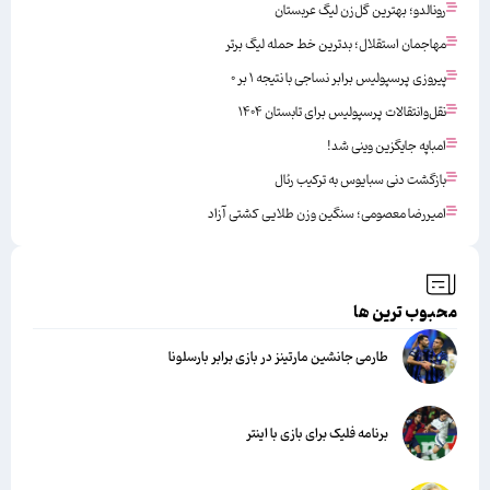
رونالدو؛ بهترین گل‌زن لیگ عربستان
مهاجمان استقلال؛ بدترین خط حمله لیگ برتر
پیروزی پرسپولیس برابر نساجی با نتیجه ۱ بر ۰
نقل‌وانتقالات پرسپولیس برای تابستان ۱۴۰۴
امباپه جایگزین وینی شد!
بازگشت دنی سبایوس به ترکیب رئال
امیررضا معصومی؛ سنگین وزن طلایی کشتی آزاد
محبوب ترین ها
طارمی جانشین مارتینز در بازی برابر بارسلونا
برنامه فلیک برای بازی با اینتر