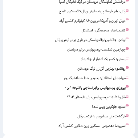
درخشش نمایندگان عربستان در لیگ نخبگان آسیا
رئال برابر بارسا؛ پرهیجان‌‌ترین ال‌کلاسیکوی تاریخ
دوئل ایران و آمریکا در وزن ۸۶ کیلوگرم کشتی آزاد
کاندیداهای سرمربیگری استقلال
اولمو؛ جانشین لواندوفسکی در بازی برابر اینتر و رئال
چهارمین شکست پرسپولیس برابر سپاهان
رسمی: کسر یک امتیاز از چادرملو
رونالدو؛ بهترین گل‌زن لیگ عربستان
مهاجمان استقلال؛ بدترین خط حمله لیگ برتر
پیروزی پرسپولیس برابر نساجی با نتیجه ۱ بر ۰
نقل‌وانتقالات پرسپولیس برای تابستان ۱۴۰۴
امباپه جایگزین وینی شد!
بازگشت دنی سبایوس به ترکیب رئال
امیررضا معصومی؛ سنگین وزن طلایی کشتی آزاد