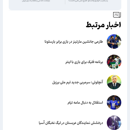
راز عجیب خولیو ولاسکو: هیچ کس نمی‌دانست!
بازگشت مدعی پنجم لیگ برتر ایران
اخبار مرتبط
طارمی جانشین مارتینز در بازی برابر بارسلونا
برنامه فلیک برای بازی با اینتر
آنچلوتی؛ سرمربی جدید تیم ملی برزیل
استقلال به دنبال مامه تیام
درخشش نمایندگان عربستان در لیگ نخبگان آسیا