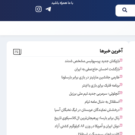
با ما همراه باشید
آخرین خبرها
بازیکنان جدید پرسپولیس مشخص شدند
بازگشت احسان حاج‌صفی به ایران
طارمی جانشین مارتینز در بازی برابر بارسلونا
برنامه فلیک برای بازی با اینتر
آنچلوتی؛ سرمربی جدید تیم ملی برزیل
استقلال به دنبال مامه تیام
درخشش نمایندگان عربستان در لیگ نخبگان آسیا
رئال برابر بارسا؛ پرهیجان‌‌ترین ال‌کلاسیکوی تاریخ
دوئل ایران و آمریکا در وزن ۸۶ کیلوگرم کشتی آزاد
کاندیداهای سرمربیگری استقلال