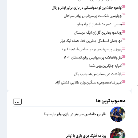
اولمو؛ جانشین لواندوفسکی در بازی برابر اینتر و رئال
چهارمین شکست پرسپولیس برابر سپاهان
رسمی: کسر یک امتیاز از چادرملو
رونالدو؛ بهترین گل‌زن لیگ عربستان
مهاجمان استقلال؛ بدترین خط حمله لیگ برتر
پیروزی پرسپولیس برابر نساجی با نتیجه ۱ بر ۰
نقل‌وانتقالات پرسپولیس برای تابستان ۱۴۰۴
امباپه جایگزین وینی شد!
بازگشت دنی سبایوس به ترکیب رئال
امیررضا معصومی؛ سنگین وزن طلایی کشتی آزاد
محبوب ترین ها
طارمی جانشین مارتینز در بازی برابر بارسلونا
برنامه فلیک برای بازی با اینتر