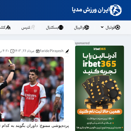
ایران ورزش مدیا
فوتبال
والیبال
بسکتبال
تنیس
کشت
faride Pirayesh
مرداد ۲۶, ۱۴۰۳
۴:۲۰ ب.ظ
پرده‌پوشی ممنوع: داوران بگویند به کدام تی