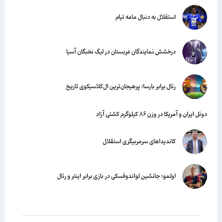
استقلال به دنبال مامه تیام
درخشش نمایندگان عربستان در لیگ نخبگان آسیا
رئال برابر بارسا؛ پرهیجان‌‌ترین ال‌کلاسیکوی تاریخ
دوئل ایران و آمریکا در وزن ۸۶ کیلوگرم کشتی آزاد
کاندیداهای سرمربیگری استقلال
اولمو؛ جانشین لواندوفسکی در بازی برابر اینتر و رئال