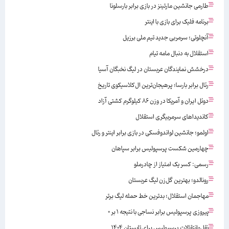
طارمی جانشین مارتینز در بازی برابر بارسلونا
برنامه فلیک برای بازی با اینتر
آنچلوتی؛ سرمربی جدید تیم ملی برزیل
استقلال به دنبال مامه تیام
درخشش نمایندگان عربستان در لیگ نخبگان آسیا
رئال برابر بارسا؛ پرهیجان‌‌ترین ال‌کلاسیکوی تاریخ
دوئل ایران و آمریکا در وزن ۸۶ کیلوگرم کشتی آزاد
کاندیداهای سرمربیگری استقلال
اولمو؛ جانشین لواندوفسکی در بازی برابر اینتر و رئال
چهارمین شکست پرسپولیس برابر سپاهان
رسمی: کسر یک امتیاز از چادرملو
رونالدو؛ بهترین گل‌زن لیگ عربستان
مهاجمان استقلال؛ بدترین خط حمله لیگ برتر
پیروزی پرسپولیس برابر نساجی با نتیجه ۱ بر ۰
نقل‌وانتقالات پرسپولیس برای تابستان ۱۴۰۴