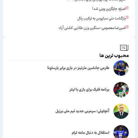
امباپه جایگزین وینی شد!
بازگشت دنی سبایوس به ترکیب رئال
امیررضا معصومی؛ سنگین وزن طلایی کشتی آزاد
محبوب ترین ها
طارمی جانشین مارتینز در بازی برابر بارسلونا
برنامه فلیک برای بازی با اینتر
آنچلوتی؛ سرمربی جدید تیم ملی برزیل
استقلال به دنبال مامه تیام