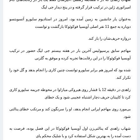
امپراتوری ژاپن در ترکیب قرار گرفته و در پنج دیدار جی لیگ
به‌عنوان یار جانشین به زمین آمده بود، امروز در استادیوم ساپورو آتسوبتسو
دوباره به جمع 11 نفر اصلی آویسپا فوکوئوکا بازگشت و توانست
دروازه حریف‌شان را باز کند.
مهاجم سابق پرسپولیس آخرین بار در هفته بیستم جی لیگ حضور در ترکیب
آویسپا فوکوئوکا را در این رقابت‌ها تجربه کرده و موفق به گلزنی
شده بود که امروز هم برابر ساپورو توانست چنین کاری را انجام بدهد و گل خود را
تکرار کند.
زاهدی در دقیقه 12 با فشار روی هیروکی میازاوا در محوطه جریمه ساپورو کاری
کرد تا کاپیتان حریف دچار اشتباه عجیبی شود و یک خطای
بی‌مورد روی مهاجم ایرانی انجام بدهد، او را سرنگون کند و مرتکب خطای پنالتی
شود.
شهاب زاهدی که پنالتی‌زن اول آویسپا فوکوئوکا در این فصل بوده، فرصت به
دست آمده را به بهترین شکل استفاده کرد و با شلیک محکم پای