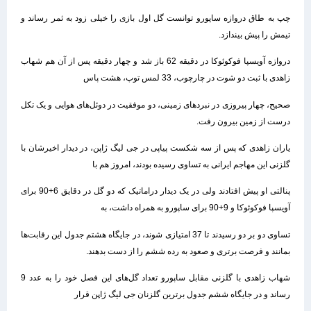
چپ به طاق دروازه ساپورو توانست گل اول بازی را خیلی زود به ثمر رساند و
تیمش را پیش بیندازد.
دروازه آویسپا فوکوئوکا در دقیقه 62 باز شد و چهار دقیقه پس از آن هم شهاب
زاهدی با ثبت دو شوت در چارچوب، 33 لمس توپ، هشت پاس
صحیح، چهار پیروزی در نبردهای زمینی، دو موفقیت در دوئل‌های هوایی و یک تکل
درست از زمین بیرون رفت.
یاران زاهدی که پس از سه شکست پیاپی در جی لیگ ژاپن، در دیدار اخیرشان با
گلزنی این مهاجم ایرانی به تساوی رسیده بودند، امروز هم با
پنالتی او پیش افتادند ولی در یک دیدار دراماتیک که دو گل در دقایق 6+90 برای
آویسپا فوکوئوکا و 9+90 برای ساپورو به همراه داشت، به
تساوی دو بر دو رسیدند تا 37 امتیازی شوند، در جایگاه هشتم جدول این رقابت‌ها
بمانند و فرصت برتری و صعود به رده ششم را از دست بدهند.
شهاب زاهدی با گلزنی مقابل ساپورو تعداد گل‌های این فصل خود را به عدد 9
رساند و در جایگاه ششم جدول برترین گلزنان جی لیگ ژاپن قرار