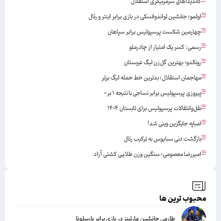
کاندیداهای سرمربیگری استقلال
اولمو؛ جانشین لواندوفسکی در بازی برابر اینتر و رئال
چهارمین شکست پرسپولیس برابر سپاهان
رسمی: کسر یک امتیاز از چادرملو
رونالدو؛ بهترین گل‌زن لیگ عربستان
مهاجمان استقلال؛ بدترین خط حمله لیگ برتر
پیروزی پرسپولیس برابر نساجی با نتیجه ۱ بر ۰
نقل‌وانتقالات پرسپولیس برای تابستان ۱۴۰۴
امباپه جایگزین وینی شد!
بازگشت دنی سبایوس به ترکیب رئال
امیررضا معصومی؛ سنگین وزن طلایی کشتی آزاد
محبوب ترین ها
طارمی جانشین مارتینز در بازی برابر بارسلونا