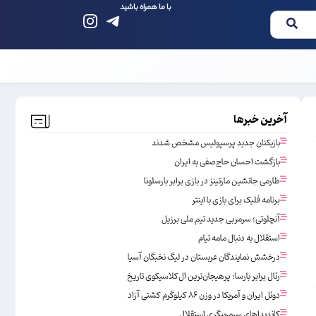
با ما همراه باشید
آخرین خبرها
بازیکنان جدید پرسپولیس مشخص شدند
بازگشت احسان حاج‌صفی به ایران
طارمی جانشین مارتینز در بازی برابر بارسلونا
برنامه فلیک برای بازی با اینتر
آنچلوتی؛ سرمربی جدید تیم ملی برزیل
استقلال به دنبال مامه تیام
درخشش نمایندگان عربستان در لیگ نخبگان آسیا
رئال برابر بارسا؛ پرهیجان‌‌ترین ال‌کلاسیکوی تاریخ
دوئل ایران و آمریکا در وزن ۸۶ کیلوگرم کشتی آزاد
کاندیداهای سرمربیگری استقلال