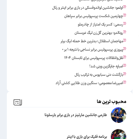
اولمو؛ جانشین لواندوفسکی در بازی برابر اینتر و رئال
چهارمین شکست پرسپولیس برابر سپاهان
رسمی: کسر یک امتیاز از چادرملو
رونالدو؛ بهترین گل‌زن لیگ عربستان
مهاجمان استقلال؛ بدترین خط حمله لیگ برتر
پیروزی پرسپولیس برابر نساجی با نتیجه ۱ بر ۰
نقل‌وانتقالات پرسپولیس برای تابستان ۱۴۰۴
امباپه جایگزین وینی شد!
بازگشت دنی سبایوس به ترکیب رئال
امیررضا معصومی؛ سنگین وزن طلایی کشتی آزاد
محبوب ترین ها
طارمی جانشین مارتینز در بازی برابر بارسلونا
برنامه فلیک برای بازی با اینتر