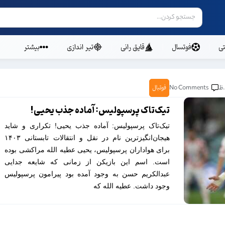
ی
فوتسال
قایق رانی
تیر اندازی
بیشتر
No Comments
فوتبال
تیک‌تاک پرسپولیس: آماده جذب یحیی!
تیک‌تاک پرسپولیس: آماده جذب یحیی! تکراری‌ و شاید
هیجان‌انگیزترین نام در نقل و انتقالات تابستانی ۱۴۰۳
برای هواداران پرسپولیس، یحیی عطیه الله مراکشی بوده
است. اسم این بازیکن از زمانی که شایعه جدایی
عبدالکریم حسن به وجود آمده بود پیرامون پرسپولیس
وجود داشت. عطیه الله که