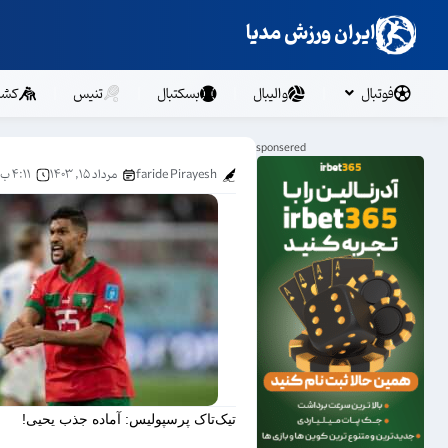
ایران ورزش مدیا
فوتبال
والیبال
بسکتبال
تنیس
کشت
faride Pirayesh
مرداد ۱۵, ۱۴۰۳
۴:۱۱ ب.ظ
تیک‌تاک پرسپولیس: آماده جذب یحیی!