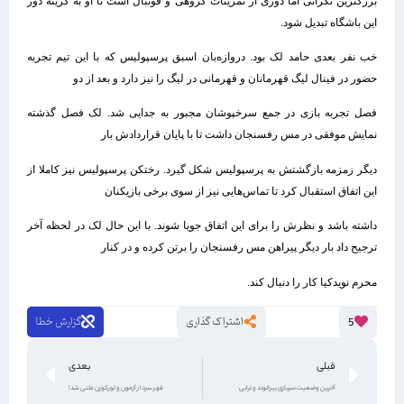
بزرگترین نگرانی اما دوری از تمرینات گروهی و فوتبال است تا او به گزینه دور
این باشگاه تبدیل شود.
خب نفر بعدی حامد لک بود. دروازه‌بان اسبق پرسپولیس که با این تیم تجربه
حضور در فینال لیگ قهرمانان و قهرمانی در لیگ را نیز دارد و بعد از دو
فصل تجربه بازی در جمع سرخپوشان مجبور به جدایی شد. لک فصل گذشته
نمایش موفقی در مس رفسنجان داشت تا با پایان قراردادش بار
دیگر زمزمه بازگشتش به پرسپولیس شکل گیرد. رختکن پرسپولیس نیز کاملا از
این اتفاق استقبال کرد تا تماس‌هایی نیز از سوی برخی بازیکنان
داشته باشد و نظرش را برای این اتفاق جویا شوند. با این حال لک در لحظه آخر
ترجیح داد بار دیگر پیراهن مس رفسنجان را برتن کرده و در کنار
محرم نویدکیا کار را دنبال کند.
اشتراک گذاری
گزارش خطا
5
قبلی
بعدی
آخرین وضعیت سربازی بیرانوند و ترابی
قهر سردار آزمون و لورکوزن علنی شد!