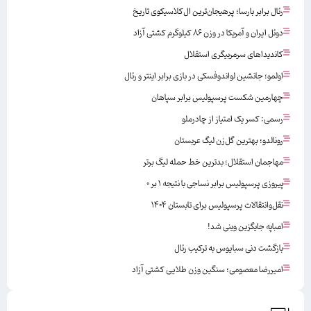
رئال برابر بارسا؛ پرهیجان‌‌ترین ال‌کلاسیکوی تاریخ
دوئل ایران و آمریکا در وزن ۸۶ کیلوگرم کشتی آزاد
کاندیداهای سرمربیگری استقلال
اولمو؛ جانشین لواندوفسکی در بازی برابر اینتر و رئال
چهارمین شکست پرسپولیس برابر سپاهان
رسمی: کسر یک امتیاز از چادرملو
رونالدو؛ بهترین گل‌زن لیگ عربستان
مهاجمان استقلال؛ بدترین خط حمله لیگ برتر
پیروزی پرسپولیس برابر نساجی با نتیجه ۱ بر ۰
نقل‌وانتقالات پرسپولیس برای تابستان ۱۴۰۴
امباپه جایگزین وینی شد!
بازگشت دنی سبایوس به ترکیب رئال
امیررضا معصومی؛ سنگین وزن طلایی کشتی آزاد