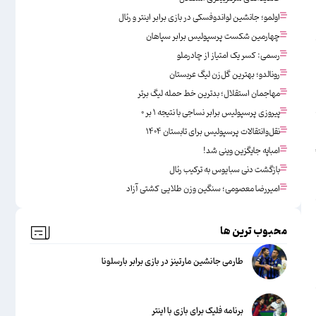
اولمو؛ جانشین لواندوفسکی در بازی برابر اینتر و رئال
چهارمین شکست پرسپولیس برابر سپاهان
رسمی: کسر یک امتیاز از چادرملو
رونالدو؛ بهترین گل‌زن لیگ عربستان
مهاجمان استقلال؛ بدترین خط حمله لیگ برتر
پیروزی پرسپولیس برابر نساجی با نتیجه ۱ بر ۰
نقل‌وانتقالات پرسپولیس برای تابستان ۱۴۰۴
امباپه جایگزین وینی شد!
بازگشت دنی سبایوس به ترکیب رئال
امیررضا معصومی؛ سنگین وزن طلایی کشتی آزاد
محبوب ترین ها
طارمی جانشین مارتینز در بازی برابر بارسلونا
برنامه فلیک برای بازی با اینتر