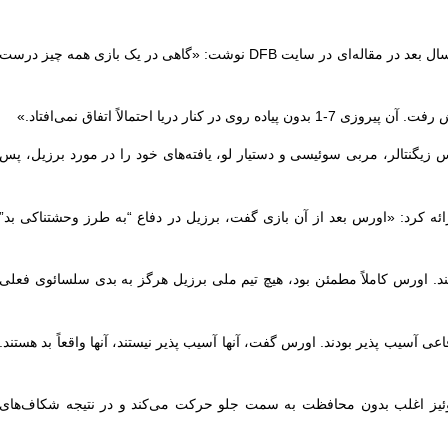
سرمربی وقت تیم ملی آلمان درست ده سال بعد در مقاله‌ای در سایت DFB نوشت: «گاهی در یک بازی همه چیز درست
نار دریا احتمالاً اتفاق نمی‌افتاد.»
رس زیگنتالر، مربی سوئیسی و دستیار لو، یافته‌های خود را در مورد برزیل، پس
 نهایی برزیل مقابل کلمبیا (2-1) ارائه کرد: «اورس بعد از آن بازی گفت، برزیل در دفاع “به طرز وحشتناکی بد”
د. اورس کاملاً مطمئن بود، هیچ تیم ملی برزیل هرگز به بدی سلسائوی فعلی
دفاعی آسیب پذیر بودند. اورس گفت، آنها آسیب پذیر نیستند، آنها واقعاً بد هستند.
د لوئیز اغلب بدون محافظت به سمت جلو حرکت می‌کند و در نتیجه شکاف‌های