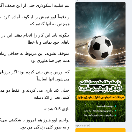
تیم فیلیپه اسکولاری حتی از این ضعف آگاه 
و دقیقاً لوو تیمش را اینگونه آماده کرد: 
همچنین به آنها گفتیم که
چگونه باید این کار را انجام دهند. این 
پاهای خود بمانید و با خطا
متوقف نشوید، این مربوط به حداقل زمان 
همه چیز همانطوری بود
که اورس پیش بینی کرده بود: اگر برزیل
می‌شود. آنها اساساً
خیلی کند بازی می کردند و فقط دو مدافع
کنیم. بعد از 29 دقیقه
بازی 5-0 شد.»
یواخیم لوو هنوز هم امروز با شگفتی می‌گ
و به طور کلی زندگی من بود.