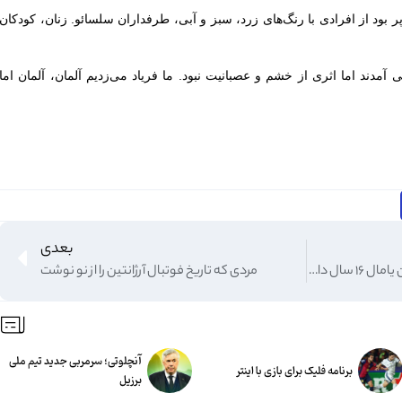
ر بود از افرادی با رنگ‌های زرد، سبز و آبی، طرفداران سلسائو. زنان، کودکان
 آمدند اما اثری از خشم و عصبانیت نبود. ما فریاد می‌زدیم آلمان، آلمان اما
بعدی
رونمایی از مدعی جدید توپ طلا: من یامال ۱۶ سال دارم!
مردی که تاریخ فوتبال آرژانتین را از نو نوشت
آنچلوتی؛ سرمربی جدید تیم ملی
برنامه فلیک برای بازی با اینتر
برزیل