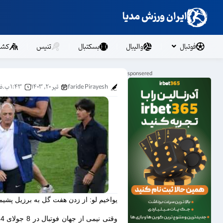
ایران ورزش مدیا
فوتبال
والیبال
بسکتبال
تنیس
کشت
faride Pirayesh
تیر ۲۰, ۱۴۰۳
۱:۴۳ ب.ظ
یواخیم لو: از زدن هفت گل به برزیل پشیما