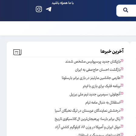
با ما همراه باشید
آخرین خبرها
بازیکنان جدید پرسپولیس مشخص شدند
بازگشت احسان حاج‌صفی به ایران
طارمی جانشین مارتینز در بازی برابر بارسلونا
برنامه فلیک برای بازی با اینتر
آنچلوتی؛ سرمربی جدید تیم ملی برزیل
استقلال به دنبال مامه تیام
درخشش نمایندگان عربستان در لیگ نخبگان آسیا
رئال برابر بارسا؛ پرهیجان‌‌ترین ال‌کلاسیکوی تاریخ
دوئل ایران و آمریکا در وزن ۸۶ کیلوگرم کشتی آزاد
کاندیداهای سرمربیگری استقلال