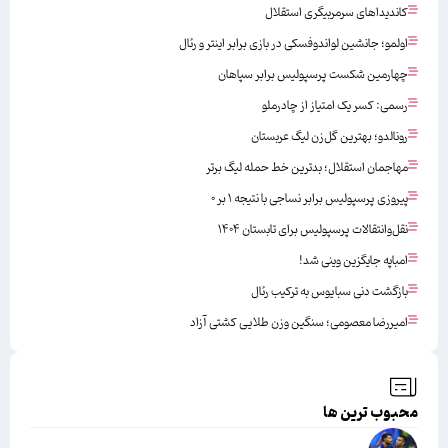
کاندیداهای سرمربیگری استقلال
اولمو؛ جانشین لواندوفسکی در بازی برابر اینتر و رئال
چهارمین شکست پرسپولیس برابر سپاهان
رسمی: کسر یک امتیاز از چادرملو
رونالدو؛ بهترین گل‌زن لیگ عربستان
مهاجمان استقلال؛ بدترین خط حمله لیگ برتر
پیروزی پرسپولیس برابر نساجی با نتیجه ۱ بر ۰
نقل‌وانتقالات پرسپولیس برای تابستان ۱۴۰۴
امباپه جایگزین وینی شد!
بازگشت دنی سبایوس به ترکیب رئال
امیررضا معصومی؛ سنگین وزن طلایی کشتی آزاد
محبوب ترین ها