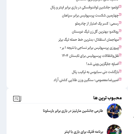
اولمو؛ جانشین لواندوفسکی در بازی برابر اینتر و رئال
چهارمین شکست پرسپولیس برابر سپاهان
رسمی: کسر یک امتیاز از چادرملو
رونالدو؛ بهترین گل‌زن لیگ عربستان
مهاجمان استقلال؛ بدترین خط حمله لیگ برتر
پیروزی پرسپولیس برابر نساجی با نتیجه ۱ بر ۰
نقل‌وانتقالات پرسپولیس برای تابستان ۱۴۰۴
امباپه جایگزین وینی شد!
بازگشت دنی سبایوس به ترکیب رئال
امیررضا معصومی؛ سنگین وزن طلایی کشتی آزاد
محبوب ترین ها
طارمی جانشین مارتینز در بازی برابر بارسلونا
برنامه فلیک برای بازی با اینتر