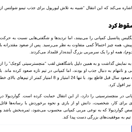
اشاره می‌کند که این انتقال “شبیه به تلاش لیورپول برای جذب تیمو شولتس از
سقوط کرد
س پتانسیل کمپانی را می‌بینند، اما تردیدها و شگفتی‌هایی نسبت به حرکت
یش، همه چیز احتمالاً کمی متفاوت به نظر می‌رسید. پس از صعود مقتدرانه با
ا به نمایش گذاشت و به همین دلیل باشگاهش لقب “منچسترسیتی کوچک” را از
و تاتنهام به دنبال جذب او بودند، اما کمپانی در تیم تازه صعود کرده ماند. با
این حال، سقوط این فصل به همان اندازه صعود سال قبل قاطع بود. با تنها 24 امتیاز و 8 امتیاز کمتر از تیم‌های بالای خط
یز افول کرد.
انی در منچسترسیتی را دارد، از این انتقال حمایت کرده است. گواردیولا در
ی برای کار، شخصیت، دانش او از بازی و نحوه برخوردش با رسانه‌ها قائل
خصص گواردیولا که به نوعی مربی کمپانی محسوب می‌شود، ثمره‌بخش باشد و
 تیم به موفقیت‌های بزرگی دست پیدا کند.