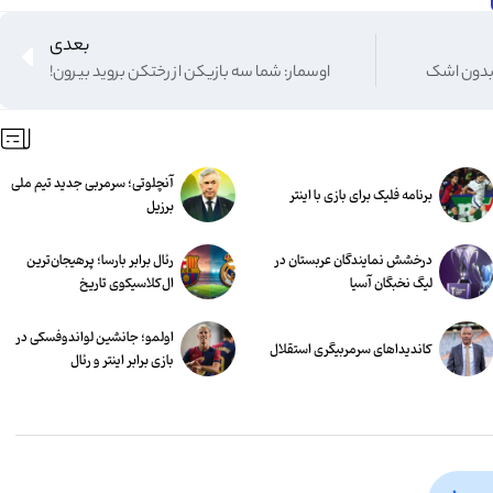
بعدی
بدون اشک
اوسمار: شما سه بازیکن از رختکن بروید بیرون!
آنچلوتی؛ سرمربی جدید تیم ملی
برنامه فلیک برای بازی با اینتر
برزیل
درخشش نمایندگان عربستان در
رئال برابر بارسا؛ پرهیجان‌‌ترین
لیگ نخبگان آسیا
ال‌کلاسیکوی تاریخ
اولمو؛ جانشین لواندوفسکی در
کاندیداهای سرمربیگری استقلال
بازی برابر اینتر و رئال