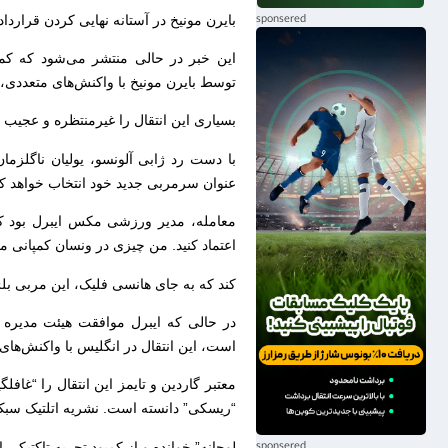
بایرن مونیخ در آستانه نهایی کردن قرارد
این خبر در حالی منتشر می‌شود که کمپا
توسط بایرن مونیخ با واکنش‌های متعددی
بسیاری این انتقال را غیرمنتظره و عجیب می‌
با دست رد ژابی آلونسو، یولیان ناگلزما
عنوان سرمربی جدید خود انتخاب خواهد کر
معامله، مدیر ورزشی مکس ایبرل بود که 
اعتماد کنید. من چیزی در ونسان کمپانی م
کند که به جای هانسی فلیک، این مربی بلژی
در حالی که ایبرل موافقت هیئت مدیره 
است، این انتقال در انگلیس با واکنش‌های
معتبر گاردین و تایمز این انتقال را “غاف
“ریسکی” دانسته است. نشریه اتلتیک سبک 
لوحانه” خوانده و از کمبود تجربه تاکتیکی ا