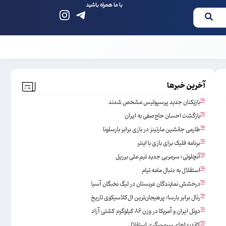
با ما همراه باشید
آخرین خبرها
بازیکنان جدید پرسپولیس مشخص شدند
بازگشت احسان حاج‌صفی به ایران
طارمی جانشین مارتینز در بازی برابر بارسلونا
برنامه فلیک برای بازی با اینتر
آنچلوتی؛ سرمربی جدید تیم ملی برزیل
استقلال به دنبال مامه تیام
درخشش نمایندگان عربستان در لیگ نخبگان آسیا
رئال برابر بارسا؛ پرهیجان‌‌ترین ال‌کلاسیکوی تاریخ
دوئل ایران و آمریکا در وزن ۸۶ کیلوگرم کشتی آزاد
کاندیداهای سرمربیگری استقلال