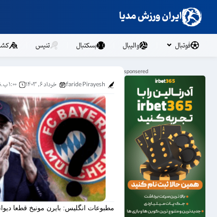
ایران ورزش مدیا
فوتبال
والیبال
بسکتبال
تنیس
کشت
faride Pirayesh
خرداد ۶, ۱۴۰۳
۱:۰۰ ب.ظ
مطبوعات انگلیس: بایرن مونیخ قطعا دیوا