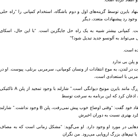
نهاد بایرن توسط گزینه‌های اول و دوم باشگاه، استخدام کمپانی را “راه حلی
وجود رد پیشنهادات متعدد، دیگر
شت. کمپانی بیشتر شبیه به یک راه حل جایگزین است. “با این حال، اسکای
می‌تواند به آلونسو جدید تبدیل شود؟”
رده است.
 پلن بی ندارد
 در لندن، به موج انتقادات از ونسان کومپانی، سرمربی برنلی، پیوست. او در
ربی با استعدادی است،
اما به نظر من انتقال او به یک باشگاه بزرگ مانند بایرن مونیخ دیوانگی است.” شارلند با وجود تمجید از پلن A تاکتیک
 اذعان کرد که این برنامه به سرعت توسط
رقبا شناسایی و خنثی شد. او در ادامه انتقاد خود گفت: “وقتی اوضاع خوب پیش نمی‌رفت، پلن B وجود نداشت.” شارلند
رد بهتری نسبت به دوران اخیرش
دهایی در مورد او وجود دارد. او می‌گوید: “مشکل زمانی است که به مصاف
ا تیم‌های بزرگ اروپایی می‌رود. من نگران