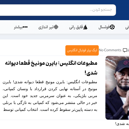
ی
فوتسال
قایق رانی
تیر اندازی
بیشتر
No Comments
لیگ برتر فوتبال انگلیس
مطبوعات انگلیس: بایرن مونیخ قطعا دیوانه
شدی!
مطبوعات انگلیس: بایرن مونیخ قطعا دیوانه شدی! بایرن
مونیخ در آستانه نهایی کردن قرارداد با ونسان کمپانی،
مربی بلژیکی، به عنوان سرمربی جدید خود است. این
خبر در حالی منتشر می‌شود که کمپانی به تازگی با برنلی
به دسته پایین‌تر سقوط کرده است. انتخاب کمپانی توسط
نه شدی!