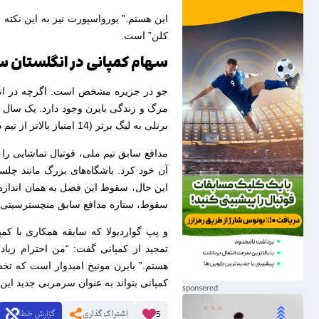
این هستم.” یورواسپورت نیز به این نکته 
کلن” است.
سهام کمپانی در انگلستان 
جو در جزیره مشخص است. اگرچه در انگلی
مرگ و زندگی بایرن وجود دارد. یک سال پ
برنلی به لیگ برتر (14 امتیاز بالاتر از تیم دوم)، همه او را یک سرمربی بزرگ آینده‌دار قلمداد می‌کردند.
مدافع سابق تیم ملی، فوتبال تماشایی ر
آن خود کرد. باشگاه‌های بزرگ مانند چلسی 
سقوط، ستاره مدافع سابق منچسترسیتی ن
و پپ گواردیولا که سابقه همکاری با کمپ
تمجید از کمپانی گفت: “من احترام زیاد
هستم.” بایرن مونیخ امیدوار است که ت
کمپانی بتواند به عنوان سرمربی جدید این
اشتراک گذاری
گزارش خطا
5