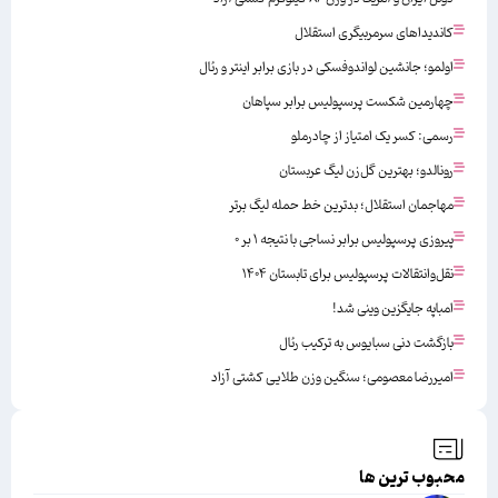
کاندیداهای سرمربیگری استقلال
اولمو؛ جانشین لواندوفسکی در بازی برابر اینتر و رئال
چهارمین شکست پرسپولیس برابر سپاهان
رسمی: کسر یک امتیاز از چادرملو
رونالدو؛ بهترین گل‌زن لیگ عربستان
مهاجمان استقلال؛ بدترین خط حمله لیگ برتر
پیروزی پرسپولیس برابر نساجی با نتیجه ۱ بر ۰
نقل‌وانتقالات پرسپولیس برای تابستان ۱۴۰۴
امباپه جایگزین وینی شد!
بازگشت دنی سبایوس به ترکیب رئال
امیررضا معصومی؛ سنگین وزن طلایی کشتی آزاد
محبوب ترین ها