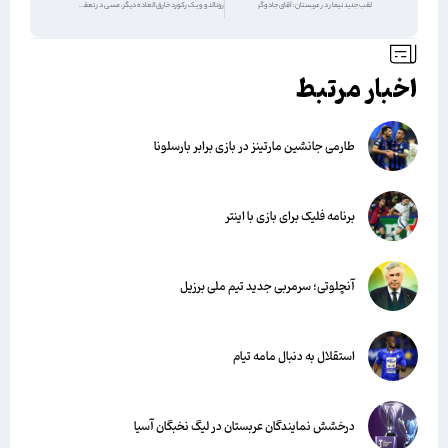
لقب جدید نیمار در عربستان: آقای جادوگر‏
رونالدو و یک رکورد خارق‌العاده دیگر، مسی در تعقیب!
اخبار مرتبط
طارمی جانشین مارتینز در بازی برابر بارسلونا
برنامه فلیک برای بازی با اینتر
آنچلوتی؛ سرمربی جدید تیم ملی برزیل
استقلال به دنبال مامه تیام
درخشش نمایندگان عربستان در لیگ نخبگان آسیا