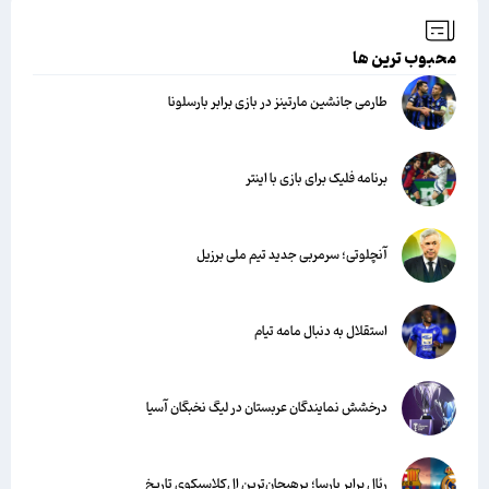
محبوب ترین ها
طارمی جانشین مارتینز در بازی برابر بارسلونا
برنامه فلیک برای بازی با اینتر
آنچلوتی؛ سرمربی جدید تیم ملی برزیل
استقلال به دنبال مامه تیام
درخشش نمایندگان عربستان در لیگ نخبگان آسیا
رئال برابر بارسا؛ پرهیجان‌‌ترین ال‌کلاسیکوی تاریخ