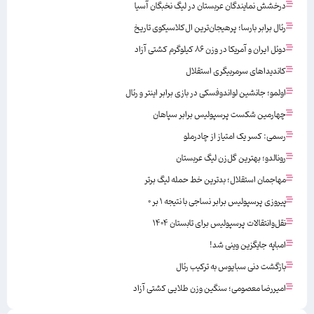
درخشش نمایندگان عربستان در لیگ نخبگان آسیا
رئال برابر بارسا؛ پرهیجان‌‌ترین ال‌کلاسیکوی تاریخ
دوئل ایران و آمریکا در وزن ۸۶ کیلوگرم کشتی آزاد
کاندیداهای سرمربیگری استقلال
اولمو؛ جانشین لواندوفسکی در بازی برابر اینتر و رئال
چهارمین شکست پرسپولیس برابر سپاهان
رسمی: کسر یک امتیاز از چادرملو
رونالدو؛ بهترین گل‌زن لیگ عربستان
مهاجمان استقلال؛ بدترین خط حمله لیگ برتر
پیروزی پرسپولیس برابر نساجی با نتیجه ۱ بر ۰
نقل‌وانتقالات پرسپولیس برای تابستان ۱۴۰۴
امباپه جایگزین وینی شد!
بازگشت دنی سبایوس به ترکیب رئال
امیررضا معصومی؛ سنگین وزن طلایی کشتی آزاد