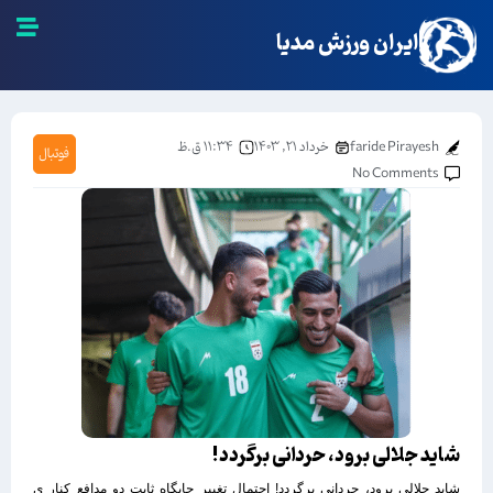
ایران ورزش مدیا
faride Pirayesh
خرداد ۲۱, ۱۴۰۳
۱۱:۳۴ ق.ظ
فوتبال
No Comments
شاید جلالی برود، حردانی برگردد!
شاید جلالی برود، حردانی برگردد! احتمال تغییر جایگاه ثابت دو مدافع کنار ی