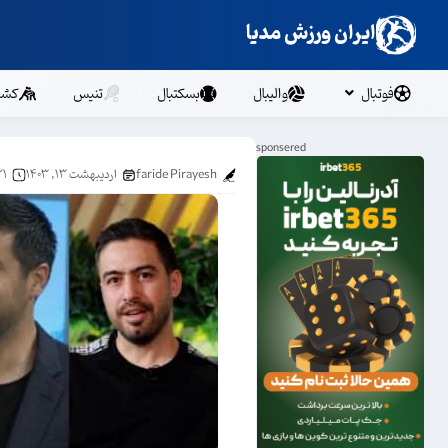
ایران ورزش مدیا
فوتبال
والیبال
بسکتبال
تنیس
کشت
faride Pirayesh
اردیبهشت ۱۳, ۱۴۰۳
:۲۱