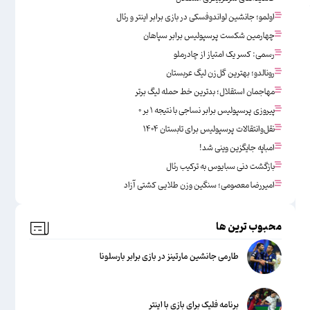
اولمو؛ جانشین لواندوفسکی در بازی برابر اینتر و رئال
چهارمین شکست پرسپولیس برابر سپاهان
رسمی: کسر یک امتیاز از چادرملو
رونالدو؛ بهترین گل‌زن لیگ عربستان
مهاجمان استقلال؛ بدترین خط حمله لیگ برتر
پیروزی پرسپولیس برابر نساجی با نتیجه ۱ بر ۰
نقل‌وانتقالات پرسپولیس برای تابستان ۱۴۰۴
امباپه جایگزین وینی شد!
بازگشت دنی سبایوس به ترکیب رئال
امیررضا معصومی؛ سنگین وزن طلایی کشتی آزاد
محبوب ترین ها
طارمی جانشین مارتینز در بازی برابر بارسلونا
برنامه فلیک برای بازی با اینتر