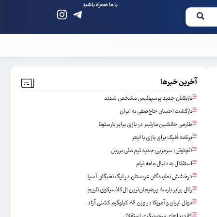
با ما همراه باشید
آخرین خبرها
بازیکنان جدید پرسپولیس مشخص شدند
بازگشت احسان حاج‌صفی به ایران
طارمی جانشین مارتینز در بازی برابر بارسلونا
برنامه فلیک برای بازی با اینتر
آنچلوتی؛ سرمربی جدید تیم ملی برزیل
استقلال به دنبال مامه تیام
درخشش نمایندگان عربستان در لیگ نخبگان آسیا
رئال برابر بارسا؛ پرهیجان‌‌ترین ال‌کلاسیکوی تاریخ
دوئل ایران و آمریکا در وزن ۸۶ کیلوگرم کشتی آزاد
کاندیداهای سرمربیگری استقلال