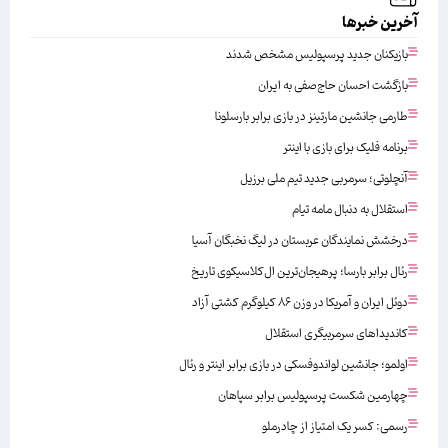
آخرین خبرها
بازیکنان جدید پرسپولیس مشخص شدند
بازگشت احسان حاج‌صفی به ایران
طارمی جانشین مارتینز در بازی برابر بارسلونا
برنامه فلیک برای بازی با اینتر
آنچلوتی؛ سرمربی جدید تیم ملی برزیل
استقلال به دنبال مامه تیام
درخشش نمایندگان عربستان در لیگ نخبگان آسیا
رئال برابر بارسا؛ پرهیجان‌‌ترین ال‌کلاسیکوی تاریخ
دوئل ایران و آمریکا در وزن ۸۶ کیلوگرم کشتی آزاد
کاندیداهای سرمربیگری استقلال
اولمو؛ جانشین لواندوفسکی در بازی برابر اینتر و رئال
چهارمین شکست پرسپولیس برابر سپاهان
رسمی: کسر یک امتیاز از چادرملو