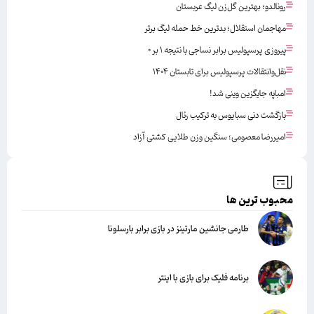
رونالدو؛ بهترین گل‌زن لیگ عربستان
مهاجمان استقلال؛ بدترین خط حمله لیگ برتر
پیروزی پرسپولیس برابر نساجی با نتیجه ۱ بر ۰
نقل‌وانتقالات پرسپولیس برای تابستان ۱۴۰۴
امباپه جایگزین وینی شد!
بازگشت دنی سبایوس به ترکیب رئال
امیررضا معصومی؛ سنگین وزن طلایی کشتی آزاد
محبوب ترین ها
طارمی جانشین مارتینز در بازی برابر بارسلونا
برنامه فلیک برای بازی با اینتر