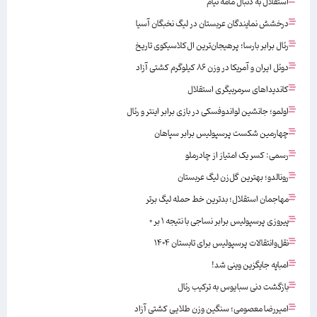
استقلال به دنبال مامه تیام
درخشش نمایندگان عربستان در لیگ نخبگان آسیا
رئال برابر بارسا؛ پرهیجان‌‌ترین ال‌کلاسیکوی تاریخ
دوئل ایران و آمریکا در وزن ۸۶ کیلوگرم کشتی آزاد
کاندیداهای سرمربیگری استقلال
اولمو؛ جانشین لواندوفسکی در بازی برابر اینتر و رئال
چهارمین شکست پرسپولیس برابر سپاهان
رسمی: کسر یک امتیاز از چادرملو
رونالدو؛ بهترین گل‌زن لیگ عربستان
مهاجمان استقلال؛ بدترین خط حمله لیگ برتر
پیروزی پرسپولیس برابر نساجی با نتیجه ۱ بر ۰
نقل‌وانتقالات پرسپولیس برای تابستان ۱۴۰۴
امباپه جایگزین وینی شد!
بازگشت دنی سبایوس به ترکیب رئال
امیررضا معصومی؛ سنگین وزن طلایی کشتی آزاد