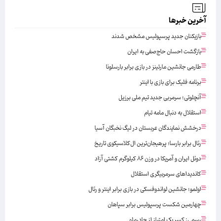
آخرین خبرها
بازیکنان جدید پرسپولیس مشخص شدند
بازگشت احسان حاج‌صفی به ایران
طارمی جانشین مارتینز در بازی برابر بارسلونا
برنامه فلیک برای بازی با اینتر
آنچلوتی؛ سرمربی جدید تیم ملی برزیل
استقلال به دنبال مامه تیام
درخشش نمایندگان عربستان در لیگ نخبگان آسیا
رئال برابر بارسا؛ پرهیجان‌‌ترین ال‌کلاسیکوی تاریخ
دوئل ایران و آمریکا در وزن ۸۶ کیلوگرم کشتی آزاد
کاندیداهای سرمربیگری استقلال
اولمو؛ جانشین لواندوفسکی در بازی برابر اینتر و رئال
چهارمین شکست پرسپولیس برابر سپاهان
رسمی: کسر یک امتیاز از چادرملو