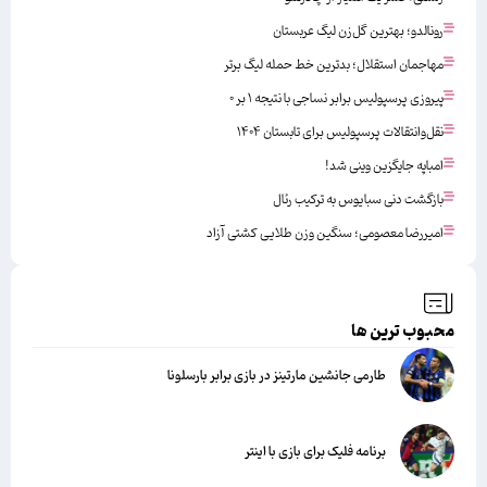
رونالدو؛ بهترین گل‌زن لیگ عربستان
مهاجمان استقلال؛ بدترین خط حمله لیگ برتر
پیروزی پرسپولیس برابر نساجی با نتیجه ۱ بر ۰
نقل‌وانتقالات پرسپولیس برای تابستان ۱۴۰۴
امباپه جایگزین وینی شد!
بازگشت دنی سبایوس به ترکیب رئال
امیررضا معصومی؛ سنگین وزن طلایی کشتی آزاد
محبوب ترین ها
طارمی جانشین مارتینز در بازی برابر بارسلونا
برنامه فلیک برای بازی با اینتر