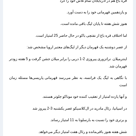
قره باغ هم در آذربایجان تمام تلاش خود را کرد
و یازدهمین قهرمانی خود را به دست آورد.
هنوز شش هفته تا پایان لیگ باقی مانده است،
اما اختلاف قره باغ از نفتچی باکو در حال حاضر 25 امتیاز است.
از عصر دوشنبه یک قهرمان دیگر از لیگ‌های معتبر اروپا مشخص شد:
اینترمیلان. نراتزوری پیروزی 2-1 دربی را برابر میلان جشن گرفت و 5 هفته زودتر
قهرمان شد.
با نگاهی به لیگ یک فرانسه، به نظر می‌رسد قهرمانی پاریسی‌ها مسئله زمان
است
و آنها یازده امتیاز از تعقیب کننده خود موناکو جلوتر هستند.
در اسپانیا، رئال مادرید در ال‌کلاسیکو عصر یکشنبه 3-2 پیروز شد
و برتری خود را نسبت به بارسلونا به 11 امتیاز رساند.
شش هفته هنوز باقی‌مانده و رئال هفت امتیاز دیگر می‌خواهد.