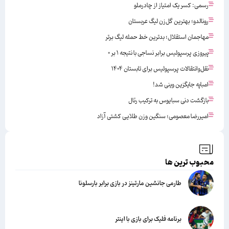
رسمی: کسر یک امتیاز از چادرملو
رونالدو؛ بهترین گل‌زن لیگ عربستان
مهاجمان استقلال؛ بدترین خط حمله لیگ برتر
پیروزی پرسپولیس برابر نساجی با نتیجه ۱ بر ۰
نقل‌وانتقالات پرسپولیس برای تابستان ۱۴۰۴
امباپه جایگزین وینی شد!
بازگشت دنی سبایوس به ترکیب رئال
امیررضا معصومی؛ سنگین وزن طلایی کشتی آزاد
محبوب ترین ها
طارمی جانشین مارتینز در بازی برابر بارسلونا
برنامه فلیک برای بازی با اینتر