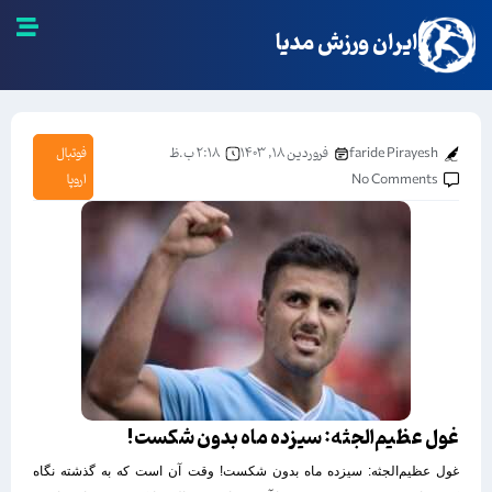
ایران ورزش مدیا
faride Pirayesh
فروردین ۱۸, ۱۴۰۳
۲:۱۸ ب.ظ
فوتبال
No Comments
اروپا
غول عظیم‌الجثه: سیزده ماه بدون شکست!
غول عظیم‌الجثه: سیزده ماه بدون شکست! وقت آن است که به گذشته نگاه