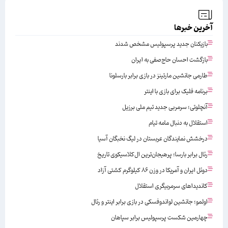
آخرین خبرها
بازیکنان جدید پرسپولیس مشخص شدند
بازگشت احسان حاج‌صفی به ایران
طارمی جانشین مارتینز در بازی برابر بارسلونا
برنامه فلیک برای بازی با اینتر
آنچلوتی؛ سرمربی جدید تیم ملی برزیل
استقلال به دنبال مامه تیام
درخشش نمایندگان عربستان در لیگ نخبگان آسیا
رئال برابر بارسا؛ پرهیجان‌‌ترین ال‌کلاسیکوی تاریخ
دوئل ایران و آمریکا در وزن ۸۶ کیلوگرم کشتی آزاد
کاندیداهای سرمربیگری استقلال
اولمو؛ جانشین لواندوفسکی در بازی برابر اینتر و رئال
چهارمین شکست پرسپولیس برابر سپاهان