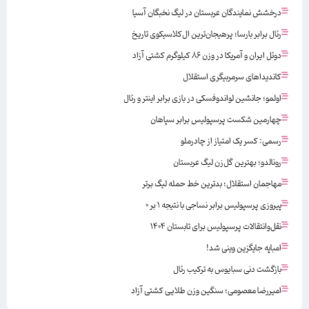
درخشش نمایندگان عربستان در لیگ نخبگان آسیا
رئال برابر بارسا؛ پرهیجان‌‌ترین ال‌کلاسیکوی تاریخ
دوئل ایران و آمریکا در وزن ۸۶ کیلوگرم کشتی آزاد
کاندیداهای سرمربیگری استقلال
اولمو؛ جانشین لواندوفسکی در بازی برابر اینتر و رئال
چهارمین شکست پرسپولیس برابر سپاهان
رسمی: کسر یک امتیاز از چادرملو
رونالدو؛ بهترین گل‌زن لیگ عربستان
مهاجمان استقلال؛ بدترین خط حمله لیگ برتر
پیروزی پرسپولیس برابر نساجی با نتیجه ۱ بر ۰
نقل‌وانتقالات پرسپولیس برای تابستان ۱۴۰۴
امباپه جایگزین وینی شد!
بازگشت دنی سبایوس به ترکیب رئال
امیررضا معصومی؛ سنگین وزن طلایی کشتی آزاد