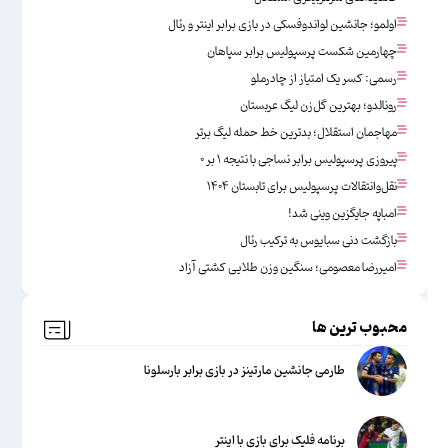
اولمو؛ جانشین لواندوفسکی در بازی برابر اینتر و رئال
چهارمین شکست پرسپولیس برابر سپاهان
رسمی: کسر یک امتیاز از چادرملو
رونالدو؛ بهترین گل‌زن لیگ عربستان
مهاجمان استقلال؛ بدترین خط حمله لیگ برتر
پیروزی پرسپولیس برابر نساجی با نتیجه ۱ بر ۰
نقل‌وانتقالات پرسپولیس برای تابستان ۱۴۰۴
امباپه جایگزین وینی شد!
بازگشت دنی سبایوس به ترکیب رئال
امیررضا معصومی؛ سنگین وزن طلایی کشتی آزاد
محبوب ترین ها
طارمی جانشین مارتینز در بازی برابر بارسلونا
برنامه فلیک برای بازی با اینتر