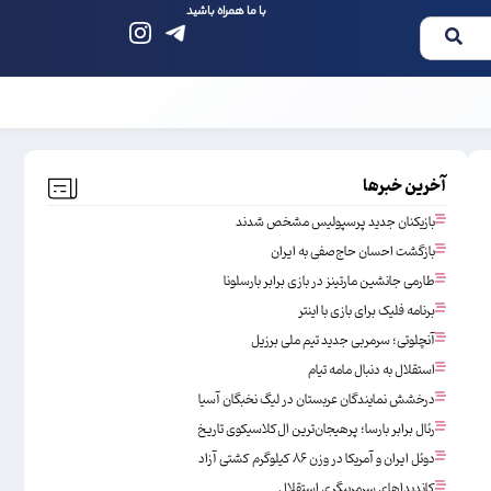
با ما همراه باشید
آخرین خبرها
بازیکنان جدید پرسپولیس مشخص شدند
بازگشت احسان حاج‌صفی به ایران
طارمی جانشین مارتینز در بازی برابر بارسلونا
برنامه فلیک برای بازی با اینتر
آنچلوتی؛ سرمربی جدید تیم ملی برزیل
استقلال به دنبال مامه تیام
درخشش نمایندگان عربستان در لیگ نخبگان آسیا
رئال برابر بارسا؛ پرهیجان‌‌ترین ال‌کلاسیکوی تاریخ
دوئل ایران و آمریکا در وزن ۸۶ کیلوگرم کشتی آزاد
کاندیداهای سرمربیگری استقلال