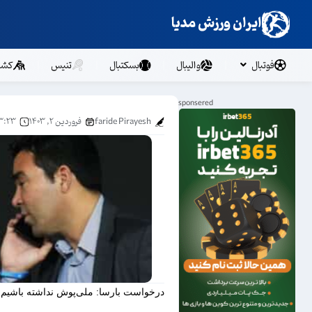
ایران ورزش مدیا
فوتبال
والیبال
بسکتبال
تنیس
کشت
faride Pirayesh
فروردین ۲, ۱۴۰۳
۳:۲۳ ب.ظ
درخواست بارسا: ملی‌پوش نداشته باشیم!