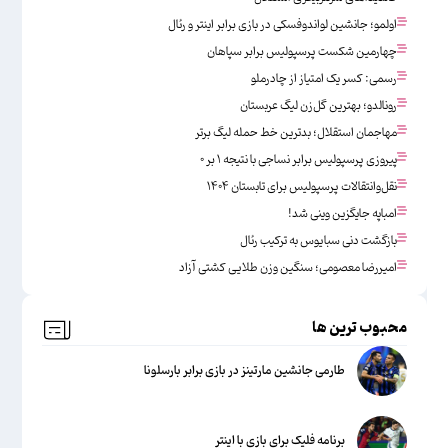
اولمو؛ جانشین لواندوفسکی در بازی برابر اینتر و رئال
چهارمین شکست پرسپولیس برابر سپاهان
رسمی: کسر یک امتیاز از چادرملو
رونالدو؛ بهترین گل‌زن لیگ عربستان
مهاجمان استقلال؛ بدترین خط حمله لیگ برتر
پیروزی پرسپولیس برابر نساجی با نتیجه ۱ بر ۰
نقل‌وانتقالات پرسپولیس برای تابستان ۱۴۰۴
امباپه جایگزین وینی شد!
بازگشت دنی سبایوس به ترکیب رئال
امیررضا معصومی؛ سنگین وزن طلایی کشتی آزاد
محبوب ترین ها
طارمی جانشین مارتینز در بازی برابر بارسلونا
برنامه فلیک برای بازی با اینتر