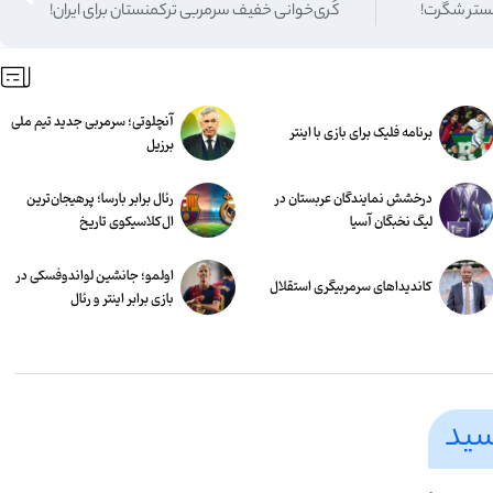
مستر شگرت!
کُری‌خوانی خفیف سرمربی ترکمنستان برای ایران!
آنچلوتی؛ سرمربی جدید تیم ملی
برنامه فلیک برای بازی با اینتر
برزیل
درخشش نمایندگان عربستان در
رئال برابر بارسا؛ پرهیجان‌‌ترین
لیگ نخبگان آسیا
ال‌کلاسیکوی تاریخ
اولمو؛ جانشین لواندوفسکی در
کاندیداهای سرمربیگری استقلال
بازی برابر اینتر و رئال
سید