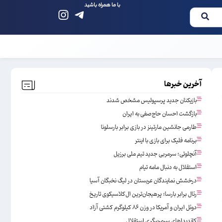
با ما همراه باشید
آخرین خبرها
بازیکنان جدید پرسپولیس مشخص شدند
بازگشت احسان حاج‌صفی به ایران
طارمی جانشین مارتینز در بازی برابر بارسلونا
برنامه فلیک برای بازی با اینتر
آنچلوتی؛ سرمربی جدید تیم ملی برزیل
استقلال به دنبال مامه تیام
درخشش نمایندگان عربستان در لیگ نخبگان آسیا
رئال برابر بارسا؛ پرهیجان‌‌ترین ال‌کلاسیکوی تاریخ
دوئل ایران و آمریکا در وزن ۸۶ کیلوگرم کشتی آزاد
کاندیداهای سرمربیگری استقلال