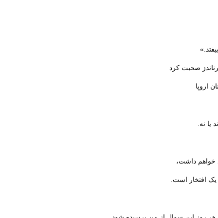
یفتد.»
هرناندز صحبت کرد
ن اروپا
یا نه.
د خواهم داشت،
 یک افتخار است.
ر روز این سوال از من پرسیده شود.