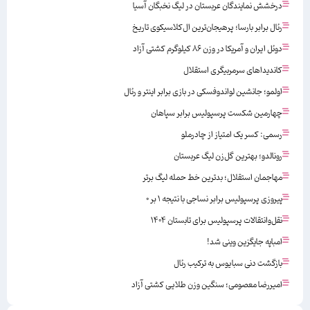
درخشش نمایندگان عربستان در لیگ نخبگان آسیا
رئال برابر بارسا؛ پرهیجان‌‌ترین ال‌کلاسیکوی تاریخ
دوئل ایران و آمریکا در وزن ۸۶ کیلوگرم کشتی آزاد
کاندیداهای سرمربیگری استقلال
اولمو؛ جانشین لواندوفسکی در بازی برابر اینتر و رئال
چهارمین شکست پرسپولیس برابر سپاهان
رسمی: کسر یک امتیاز از چادرملو
رونالدو؛ بهترین گل‌زن لیگ عربستان
مهاجمان استقلال؛ بدترین خط حمله لیگ برتر
پیروزی پرسپولیس برابر نساجی با نتیجه ۱ بر ۰
نقل‌وانتقالات پرسپولیس برای تابستان ۱۴۰۴
امباپه جایگزین وینی شد!
بازگشت دنی سبایوس به ترکیب رئال
امیررضا معصومی؛ سنگین وزن طلایی کشتی آزاد