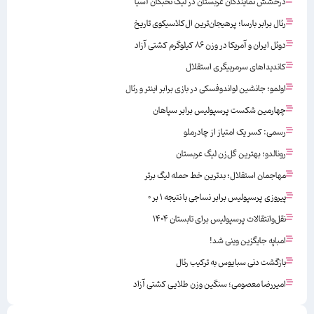
درخشش نمایندگان عربستان در لیگ نخبگان آسیا
رئال برابر بارسا؛ پرهیجان‌‌ترین ال‌کلاسیکوی تاریخ
دوئل ایران و آمریکا در وزن ۸۶ کیلوگرم کشتی آزاد
کاندیداهای سرمربیگری استقلال
اولمو؛ جانشین لواندوفسکی در بازی برابر اینتر و رئال
چهارمین شکست پرسپولیس برابر سپاهان
رسمی: کسر یک امتیاز از چادرملو
رونالدو؛ بهترین گل‌زن لیگ عربستان
مهاجمان استقلال؛ بدترین خط حمله لیگ برتر
پیروزی پرسپولیس برابر نساجی با نتیجه ۱ بر ۰
نقل‌وانتقالات پرسپولیس برای تابستان ۱۴۰۴
امباپه جایگزین وینی شد!
بازگشت دنی سبایوس به ترکیب رئال
امیررضا معصومی؛ سنگین وزن طلایی کشتی آزاد