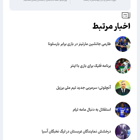
کُری با عکس و گل جهانبخش در هلند
پوچتینو: همه ما بخشی از مشکل چلسی هستیم
اخبار مرتبط
طارمی جانشین مارتینز در بازی برابر بارسلونا
برنامه فلیک برای بازی با اینتر
آنچلوتی؛ سرمربی جدید تیم ملی برزیل
استقلال به دنبال مامه تیام
درخشش نمایندگان عربستان در لیگ نخبگان آسیا