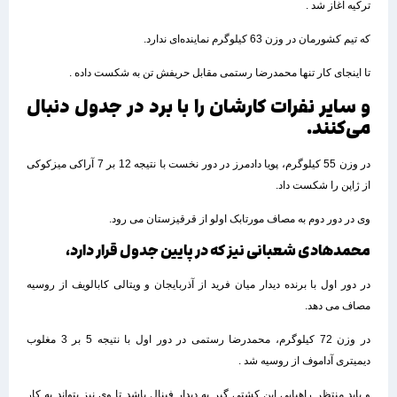
ترکیه آغاز شد .
که تیم کشورمان در وزن 63 کیلوگرم نماینده‌ای ندارد.
تا اینجای کار تنها محمدرضا رستمی مقابل حریفش تن به شکست داده .
و سایر نفرات کارشان را با برد در جدول دنبال
می‌کنند.
در وزن 55 کیلوگرم، پویا دادمرز در دور نخست با نتیجه 12 بر 7 آراکی میزکوکی
از ژاپن را شکست داد.
وی در دور دوم به مصاف مورتابک اولو از قرقیزستان می رود.
محمدهادی شعبانی نیز که در پایین جدول قرار دارد،
در دور اول با برنده دیدار میان فرید از آذربایجان و ویتالی کابالویف از روسیه
مصاف می دهد.
در وزن 72 کیلوگرم، محمدرضا رستمی در دور اول با نتیجه 5 بر 3 مغلوب
دیمیتری آداموف از روسیه شد .
و باید منتظر راهیابی این کشتی گیر به دیدار فینال باشد تا وی نیز بتواند به کار