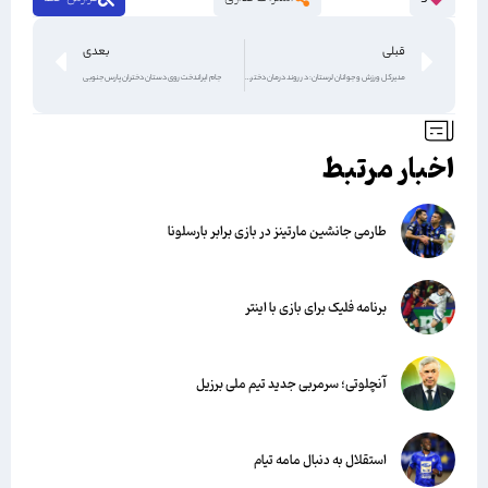
قبلی
بعدی
مدیرکل ورزش و جوانان لرستان: در روند درمان دختر رکابزن ایران کوتاهی نکردیم
جام ایراندخت روی دستان دختران پارس جنوبی
اخبار مرتبط
طارمی جانشین مارتینز در بازی برابر بارسلونا
برنامه فلیک برای بازی با اینتر
آنچلوتی؛ سرمربی جدید تیم ملی برزیل
استقلال به دنبال مامه تیام