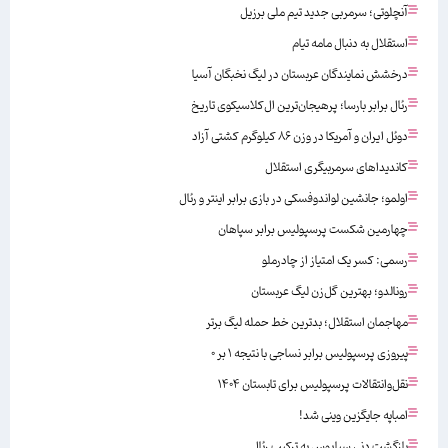
آنچلوتی؛ سرمربی جدید تیم ملی برزیل
استقلال به دنبال مامه تیام
درخشش نمایندگان عربستان در لیگ نخبگان آسیا
رئال برابر بارسا؛ پرهیجان‌‌ترین ال‌کلاسیکوی تاریخ
دوئل ایران و آمریکا در وزن ۸۶ کیلوگرم کشتی آزاد
کاندیداهای سرمربیگری استقلال
اولمو؛ جانشین لواندوفسکی در بازی برابر اینتر و رئال
چهارمین شکست پرسپولیس برابر سپاهان
رسمی: کسر یک امتیاز از چادرملو
رونالدو؛ بهترین گل‌زن لیگ عربستان
مهاجمان استقلال؛ بدترین خط حمله لیگ برتر
پیروزی پرسپولیس برابر نساجی با نتیجه ۱ بر ۰
نقل‌وانتقالات پرسپولیس برای تابستان ۱۴۰۴
امباپه جایگزین وینی شد!
بازگشت دنی سبایوس به ترکیب رئال