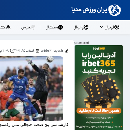
ایران ورزش مدیا
فوتبال
والیبال
بسکتبال
تنیس
کشت
faride Pirayesh
اسفند ۱۵, ۱۴۰۲
۲:۰۸ ب.ظ
کارشناسی پنج صحنه جنجالی مس رفسنجان