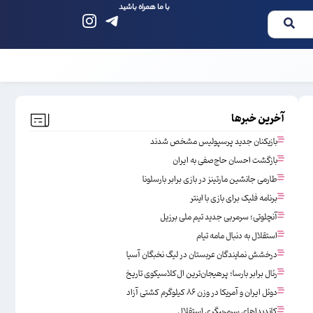
با ما همراه باشید
آخرین خبرها
بازیکنان جدید پرسپولیس مشخص شدند
بازگشت احسان حاج‌صفی به ایران
طارمی جانشین مارتینز در بازی برابر بارسلونا
برنامه فلیک برای بازی با اینتر
آنچلوتی؛ سرمربی جدید تیم ملی برزیل
استقلال به دنبال مامه تیام
درخشش نمایندگان عربستان در لیگ نخبگان آسیا
رئال برابر بارسا؛ پرهیجان‌‌ترین ال‌کلاسیکوی تاریخ
دوئل ایران و آمریکا در وزن ۸۶ کیلوگرم کشتی آزاد
کاندیداهای سرمربیگری استقلال