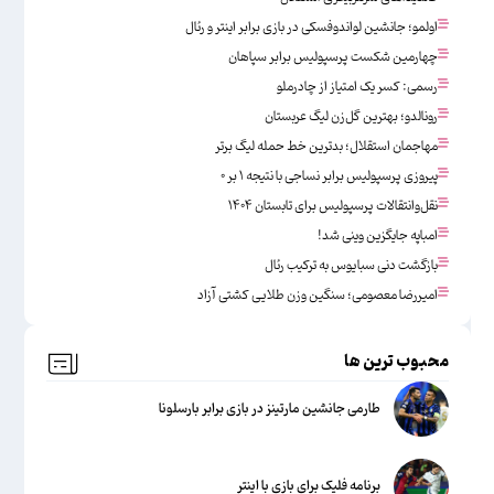
اولمو؛ جانشین لواندوفسکی در بازی برابر اینتر و رئال
چهارمین شکست پرسپولیس برابر سپاهان
رسمی: کسر یک امتیاز از چادرملو
رونالدو؛ بهترین گل‌زن لیگ عربستان
مهاجمان استقلال؛ بدترین خط حمله لیگ برتر
پیروزی پرسپولیس برابر نساجی با نتیجه ۱ بر ۰
نقل‌وانتقالات پرسپولیس برای تابستان ۱۴۰۴
امباپه جایگزین وینی شد!
بازگشت دنی سبایوس به ترکیب رئال
امیررضا معصومی؛ سنگین وزن طلایی کشتی آزاد
محبوب ترین ها
طارمی جانشین مارتینز در بازی برابر بارسلونا
برنامه فلیک برای بازی با اینتر