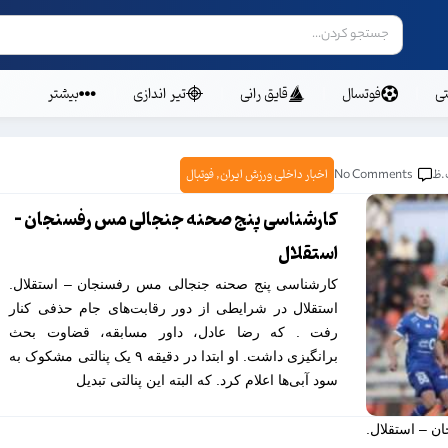
ی
فوتسال
قایق رانی
تیر اندازی
بیشتر
No Comments
اخبار داخلی ورزش ایران
,
فوتبال
کارشناسی پنج صحنه جنجالی مس رفسنجان –
استقلال
کارشناسی پنج صحنه جنجالی مس رفسنجان – استقلال.
استقلال در شرایطی از دور رقابت‌های جام حذفی کنار
رفت . که رضا عادل، داور مسابقه، قضاوت بحث
برانگیزی داشت. او ابتدا در دقیقه ۹ یک پنالتی مشکوک به
سود آبی‌ها اعلام کرد. که البته این پنالتی تبدیل
 – استقلال.