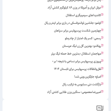
دوئل ایران و آمریکا در وزن ۸۶ کیلوگرم کشتی آزاد
کاندیداهای سرمربیگری استقلال
اولمو؛ جانشین لواندوفسکی در بازی برابر اینتر و رئال
چهارمین شکست پرسپولیس برابر سپاهان
رسمی: کسر یک امتیاز از چادرملو
رونالدو؛ بهترین گل‌زن لیگ عربستان
مهاجمان استقلال؛ بدترین خط حمله لیگ برتر
پیروزی پرسپولیس برابر نساجی با نتیجه ۱ بر ۰
نقل‌وانتقالات پرسپولیس برای تابستان ۱۴۰۴
امباپه جایگزین وینی شد!
بازگشت دنی سبایوس به ترکیب رئال
امیررضا معصومی؛ سنگین وزن طلایی کشتی آزاد