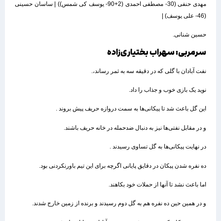
مهدی حنفی (30- مصطفی احمدی (2+90- یوسف کی شمس)) | ساسان حسینی
(46- علی یوسف) |
حسین شنانی.
سرمربی: سهراب بختیاری‌زاده
نفت آبادان با گلی که در دقیقه سه به ثمر رساند،.
نوید یک بازی خوب و جذاب را داد.
این گل باعث شد تا پیکانی‌ها به سمت دروازه حریف پیش بروند .
و در مقابل نفتی‌ها نیز به دنبال ضدحمله در خانه حریف باشند.
در نهایت پیکانی‌ها به گل تساوی رسیدند .
ده نفره شدن پیکان در دقایق پایانی اگرچه برای این تیم باورنکردنی بود.
اما باعث نشد تا آنها از حملات خود بکاهند.
و در همین حین ده نفره هم به گل دوم رسیدند و برنده از زمین خارج شدند.