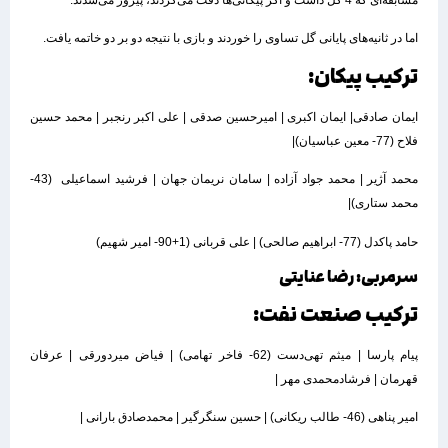
مسابقه‌ای که 4 گل داشت و اگر پیکانی‌ها دقت می‌کردند، پیروز می‌شدند.
اما در ثانیه‌های پایانی گل تساوی را خوردند و بازی با نتیجه دو بر دو خاتمه یافت.
ترکیب پیکان:
ایمان صادقی| ایمان اکبری | امیرحسین صدقی | علی اکبر رنجبر | محمد حسین
فلاح (77- معین عباسیان)|
محمد آژیر | محمد جواد آزاده | سامان نریمان جهان | فرشید اسماعیلی (43-
محمد ستاری)|
حامد پاکدل (77- ابراهیم صالحی) | علی قربانی (1+90- امیر شهیم)
سرمربی: رضا عنایتی
ترکیب صنعت نفت:
پیام پارسا | میثم تهی‌دست (62- فاخر تهامی) | فیاض میردورقی | عرفان
قهرمان | فرشادمحمدی مهر |
امیر پناهی (46- طالب ریکانی) | حسین سنگرگیر | محمدصادق بارانی |