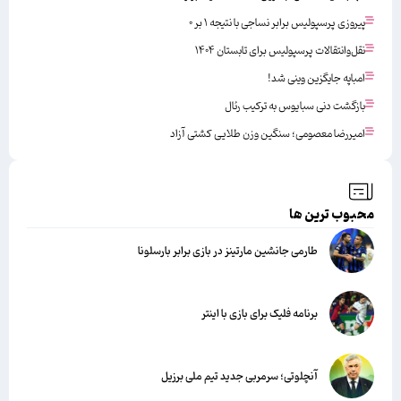
پیروزی پرسپولیس برابر نساجی با نتیجه ۱ بر ۰
نقل‌وانتقالات پرسپولیس برای تابستان ۱۴۰۴
امباپه جایگزین وینی شد!
بازگشت دنی سبایوس به ترکیب رئال
امیررضا معصومی؛ سنگین وزن طلایی کشتی آزاد
محبوب ترین ها
طارمی جانشین مارتینز در بازی برابر بارسلونا
برنامه فلیک برای بازی با اینتر
آنچلوتی؛ سرمربی جدید تیم ملی برزیل