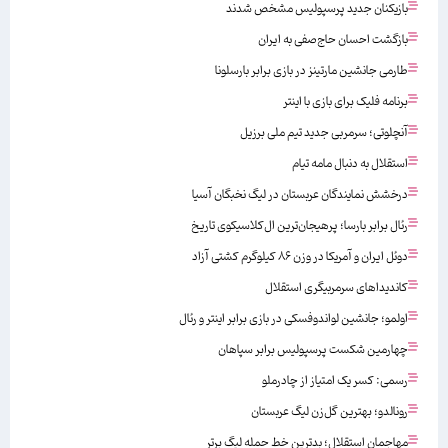
بازیکنان جدید پرسپولیس مشخص شدند
بازگشت احسان حاج‌صفی به ایران
طارمی جانشین مارتینز در بازی برابر بارسلونا
برنامه فلیک برای بازی با اینتر
آنچلوتی؛ سرمربی جدید تیم ملی برزیل
استقلال به دنبال مامه تیام
درخشش نمایندگان عربستان در لیگ نخبگان آسیا
رئال برابر بارسا؛ پرهیجان‌‌ترین ال‌کلاسیکوی تاریخ
دوئل ایران و آمریکا در وزن ۸۶ کیلوگرم کشتی آزاد
کاندیداهای سرمربیگری استقلال
اولمو؛ جانشین لواندوفسکی در بازی برابر اینتر و رئال
چهارمین شکست پرسپولیس برابر سپاهان
رسمی: کسر یک امتیاز از چادرملو
رونالدو؛ بهترین گل‌زن لیگ عربستان
مهاجمان استقلال؛ بدترین خط حمله لیگ برتر