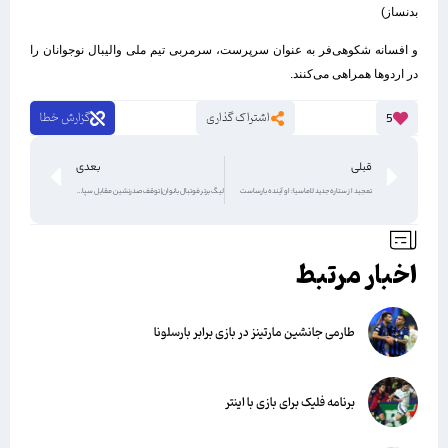
بدنساز)
و افسانه شکوهی‌فر به عنوان سرپرست، سرمربی تیم ملی والیبال نوجوانان را
در اردوها همراهی می‎‌کنند.
اشتراک گذاری
گزارش خطا
5
قبلی
بعدی
تمجید از ستاره جدید لاماسیا: او آینده بارساست
لیگ برتر فوتبال بانوان| توقف صدرنشین مقابل سپاهان
اخبار مرتبط
طارمی جانشین مارتینز در بازی برابر بارسلونا
برنامه فلیک برای بازی با اینتر