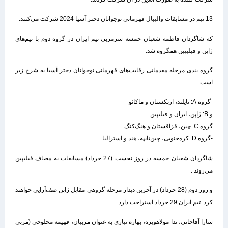
13 تیم در مسابقات والیبال قهرمانی نوجوانان دختر آسیا 2024 شرکت می‌کنند.
که شاگردان فاطمه شعبان خمسه سرمربی تیم ایران در گروه دوم با تیم‌های
ژاپن و فیلیپین همگروه شد.
گروه بندی مرحله مقدماتی رقابت‌های قهرمانی نوجوانان دختر آسیا به شرح زیر
است:
-گروه A: تایلند، ازبکستان و ماکائو
و B: ژاپن، ایران و فیلیپین
گروه C: چین، قزاقستان و هنگ‌کنگ
-گروه D: کره‌جنوبی، چین‌تایپه، هند و استرالیا
شاگردان شعبان خمسه در روز نخست (27 خرداد) مسابقات به مصاف فیلیپین
می‌روند .
و روز دوم (28 خرداد) در آخرین دیدار مرحله گروهی مقابل ژاپن صف‌آرایی خواهند
کرد. تیم ایران 29 خرداد استراحت دارد.
سارا آقاجانی، ندا مولاهویزه، بهاره نیازی به عنوان مربیان، فهیمه محلوجی (مربی