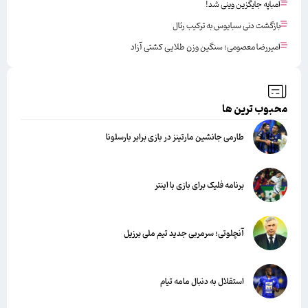
امباپه جایگزین وینی شد!
بازگشت دنی سبایوس به ترکیب رئال
امیررضا معصومی؛ سنگین وزن طلایی کشتی آزاد
محبوب ترین ها
طارمی جانشین مارتینز در بازی برابر بارسلونا
برنامه فلیک برای بازی با اینتر
آنچلوتی؛ سرمربی جدید تیم ملی برزیل
استقلال به دنبال مامه تیام