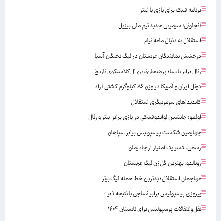
برنامه فلیک برای بازی با اینتر
آنچلوتی؛ سرمربی جدید تیم ملی برزیل
استقلال به دنبال مامه تیام
درخشش نمایندگان عربستان در لیگ نخبگان آسیا
رئال برابر بارسا؛ پرهیجان‌‌ترین ال‌کلاسیکوی تاریخ
دوئل ایران و آمریکا در وزن ۸۶ کیلوگرم کشتی آزاد
کاندیداهای سرمربیگری استقلال
اولمو؛ جانشین لواندوفسکی در بازی برابر اینتر و رئال
چهارمین شکست پرسپولیس برابر سپاهان
رسمی: کسر یک امتیاز از چادرملو
رونالدو؛ بهترین گل‌زن لیگ عربستان
مهاجمان استقلال؛ بدترین خط حمله لیگ برتر
پیروزی پرسپولیس برابر نساجی با نتیجه ۱ بر ۰
نقل‌وانتقالات پرسپولیس برای تابستان ۱۴۰۴