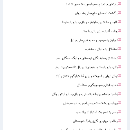
بازیکنان جدید پرسپولیس مشخص شدند
بازگشت احسان حاج‌صفی به ایران
طارمی جانشین مارتینز در بازی برابر بارسلونا
برنامه فلیک برای بازی با اینتر
آنچلوتی؛ سرمربی جدید تیم ملی برزیل
استقلال به دنبال مامه تیام
درخشش نمایندگان عربستان در لیگ نخبگان آسیا
رئال برابر بارسا؛ پرهیجان‌‌ترین ال‌کلاسیکوی تاریخ
دوئل ایران و آمریکا در وزن ۸۶ کیلوگرم کشتی آزاد
کاندیداهای سرمربیگری استقلال
اولمو؛ جانشین لواندوفسکی در بازی برابر اینتر و رئال
چهارمین شکست پرسپولیس برابر سپاهان
رسمی: کسر یک امتیاز از چادرملو
رونالدو؛ بهترین گل‌زن لیگ عربستان