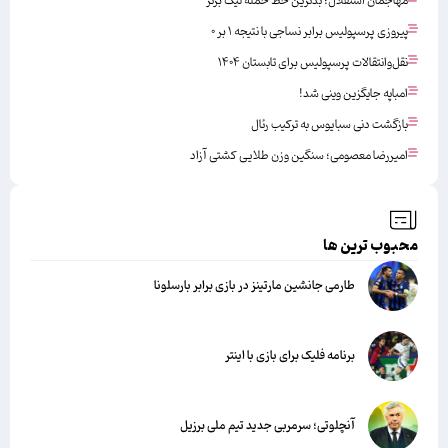
مهاجمان استقلال؛ بدترین خط حمله لیگ برتر
پیروزی پرسپولیس برابر نساجی با نتیجه ۱ بر ۰
نقل‌وانتقالات پرسپولیس برای تابستان ۱۴۰۴
امباپه جایگزین وینی شد!
بازگشت دنی سبایوس به ترکیب رئال
امیررضا معصومی؛ سنگین وزن طلایی کشتی آزاد
محبوب ترین ها
طارمی جانشین مارتینز در بازی برابر بارسلونا
برنامه فلیک برای بازی با اینتر
آنچلوتی؛ سرمربی جدید تیم ملی برزیل