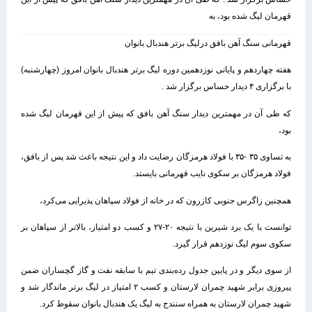
قهرمان لیگ شده بود، به
قهرمانی سنگ آهن بافق درلیگ برتر هندبال بانوان
هفته چهاردهم و پایانی نوزدهمین دوره لیگ برتر هندبال بانوان امروز (چهارشنبه)
با برگزاری ۴ دیدار حساس برگزار شد .
که طی آن در مهمترین دیدار سنگ آهن بافق که پیش از این قهرمان لیگ شده
بود،
به تساوی ۳۵ -۳۵ با فولاد هرمزگان رضایت داد و این نتیجه باعث شد پس از بافق،
فولاد هرمزگان بر سکوی نایب قهرمانی بایستد.
همچنین زاگرس جنوبی کازرون که در خانه از فولاد سپاهان پذیرایی می‌کرد،
توانست با یک برد شیرین با نتیجه ۲۰-۲۷ و کسب دو امتیاز، بالاتر از سپاهان بر
سکوی سوم لیگ نوزدهم قرار گیرد.
از سوی دیگر و در پایین جدول رده‌بندی تیم با سابقه نفت و گاز گچساران ضمن
پیروزی برابر شهید چمران لارستان و کسب ۲ امتیاز در لیگ برتر ماندگار شد و
شهید چمران لارستان به همراه سنندج به لیگ یک هندبال بانوان سقوط کرد.