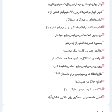
رئال برابر بارسا؛ پرهیجان‌‌ترین ال‌کلاسیکوی تاریخ
دوئل ایران و آمریکا در وزن ۸۶ کیلوگرم کشتی آزاد
کاندیداهای سرمربیگری استقلال
اولمو؛ جانشین لواندوفسکی در بازی برابر اینتر و رئال
چهارمین شکست پرسپولیس برابر سپاهان
رسمی: کسر یک امتیاز از چادرملو
رونالدو؛ بهترین گل‌زن لیگ عربستان
مهاجمان استقلال؛ بدترین خط حمله لیگ برتر
پیروزی پرسپولیس برابر نساجی با نتیجه ۱ بر ۰
نقل‌وانتقالات پرسپولیس برای تابستان ۱۴۰۴
امباپه جایگزین وینی شد!
بازگشت دنی سبایوس به ترکیب رئال
امیررضا معصومی؛ سنگین وزن طلایی کشتی آزاد