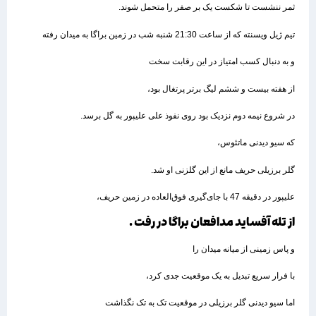
ثمر ننشست تا شکست یک بر صفر را متحمل شوند.
تیم ژیل ویسنته که از ساعت 21:30 شنبه شب در زمین براگا به میدان رفته
و به دنبال کسب امتیاز در این رقابت سخت
از هفته بیست و ششم لیگ برتر پرتغال بود،
در شروع نیمه دوم نزدیک بود روی نفوذ علی علیپور به گل برسد.
که سیو دیدنی ماتئوس،
گلر برزیلی حریف مانع از این گلزنی او شد.
علیپور در دقیقه 47 با جای‌گیری فوق‌العاده در زمین حریف،
از تله آفساید مدافعان براگا در رفت .
و پاس زمینی از میانه میدان را
با فرار سریع تبدیل به یک موقعیت جدی کرد،
اما سیو دیدنی گلر برزیلی در موقعیت تک به تک نگذاشت