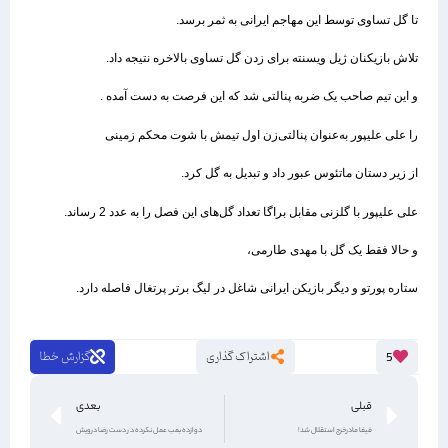
تا گل تساوی توسط این مهاجم ایرانی به ثمر برسد.
تلاش بازیکنان ژیل ویسنته برای زدن گل تساوی بالاخره نتیجه داد.
و این تیم صاحب یک ضربه پنالتی شد که این فرصت به دست آمده .
را علی علیپور به‌عنوان پنالتی‌زن اول تیمش با شوت محکم زمینی
از زیر دستان ماتئوس عبور داد و تبدیل به گل کرد.
علی علیپور با گلزنی مقابل براگا تعداد گل‌های این فصل را به عدد 2 رساند.
و حالا فقط یک گل با مهدی طارمی،
ستاره پورتو و دیگر بازیکن ایرانی شاغل در لیگ برتر پرتغال فاصله دارد.
اشتراک گذاری
گزارش خطا
5
قبلی
بعدی
فیفا مادرخرج استقلال شد!
دوازده بمب عمل نکرده در دست رضا درویش