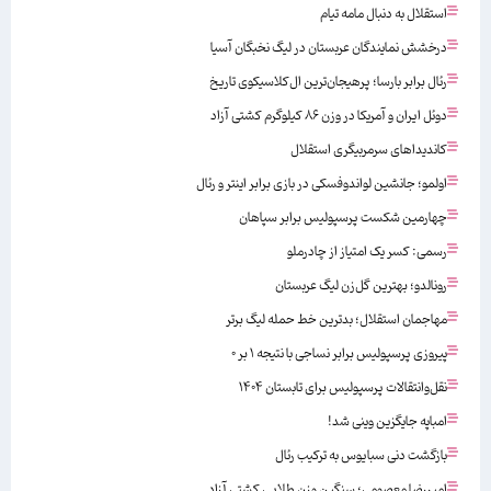
استقلال به دنبال مامه تیام
درخشش نمایندگان عربستان در لیگ نخبگان آسیا
رئال برابر بارسا؛ پرهیجان‌‌ترین ال‌کلاسیکوی تاریخ
دوئل ایران و آمریکا در وزن ۸۶ کیلوگرم کشتی آزاد
کاندیداهای سرمربیگری استقلال
اولمو؛ جانشین لواندوفسکی در بازی برابر اینتر و رئال
چهارمین شکست پرسپولیس برابر سپاهان
رسمی: کسر یک امتیاز از چادرملو
رونالدو؛ بهترین گل‌زن لیگ عربستان
مهاجمان استقلال؛ بدترین خط حمله لیگ برتر
پیروزی پرسپولیس برابر نساجی با نتیجه ۱ بر ۰
نقل‌وانتقالات پرسپولیس برای تابستان ۱۴۰۴
امباپه جایگزین وینی شد!
بازگشت دنی سبایوس به ترکیب رئال
امیررضا معصومی؛ سنگین وزن طلایی کشتی آزاد