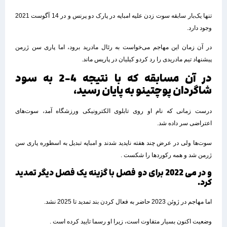
تنها یک‌بار سابقه سوت زدن علیه امباپه در پارک دو پرنس و در 14 آگوست 2021
وجود دارد.
در آن زمان این مهاجم می‌خواست به رئال مادرید برود، اما پاری سن ژرمن
پیشنهاد تیم مادریدی را رد کردو کیلیان در پاریس ماند.
در آن مسابقه که با نتیجه 4-2 به سود
شاگردان پوچتینو به پایان رسید،
درست زمانی که نام او روی تابلوی الکترونیکی ورزشگاه آمد، سوت‌های
اعتراضی سر داده شد.
سوت‌ها ولی در عرض چند هفته ناپدید شدند و امباپه تبدیل به اسطوره پاری سن
ژرمن شد و همه رکوردها را شکست .
و در می 2022 برای دو فصل با گزینه یک فصل دیگر تمدید
کرد.
اما مهاجم در ژوئن 2023 حاضر به فعال کردن بند تمدید تا 2025 نشد.
وضعیت اکنون بسیار متفاوت است، زیرا او رسما تایید کرده است .