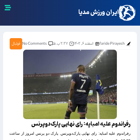
ایران ورزش مدیا
faride Pirayesh
اسفند ۶, ۱۴۰۲
۲:۲۷ ب.ظ
No Comments
فوتبال
رفراندوم علیه امباپه: رای نهایی پارک‌دوپرنس
رفراندوم علیه امباپه: رای نهایی پارک‌دوپرنس. پارک دو پرنس امروز از ساعت