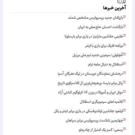
آخرین خبرها
بازیکنان جدید پرسپولیس مشخص شدند
بازگشت احسان حاج‌صفی به ایران
طارمی جانشین مارتینز در بازی برابر بارسلونا
برنامه فلیک برای بازی با اینتر
آنچلوتی؛ سرمربی جدید تیم ملی برزیل
استقلال به دنبال مامه تیام
درخشش نمایندگان عربستان در لیگ نخبگان آسیا
رئال برابر بارسا؛ پرهیجان‌‌ترین ال‌کلاسیکوی تاریخ
دوئل ایران و آمریکا در وزن ۸۶ کیلوگرم کشتی آزاد
کاندیداهای سرمربیگری استقلال
اولمو؛ جانشین لواندوفسکی در بازی برابر اینتر و رئال
چهارمین شکست پرسپولیس برابر سپاهان
رسمی: کسر یک امتیاز از چادرملو