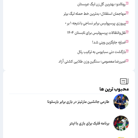
رونالدو؛ بهترین گل‌زن لیگ عربستان
مهاجمان استقلال؛ بدترین خط حمله لیگ برتر
پیروزی پرسپولیس برابر نساجی با نتیجه ۱ بر ۰
نقل‌وانتقالات پرسپولیس برای تابستان ۱۴۰۴
امباپه جایگزین وینی شد!
بازگشت دنی سبایوس به ترکیب رئال
امیررضا معصومی؛ سنگین وزن طلایی کشتی آزاد
محبوب ترین ها
طارمی جانشین مارتینز در بازی برابر بارسلونا
برنامه فلیک برای بازی با اینتر