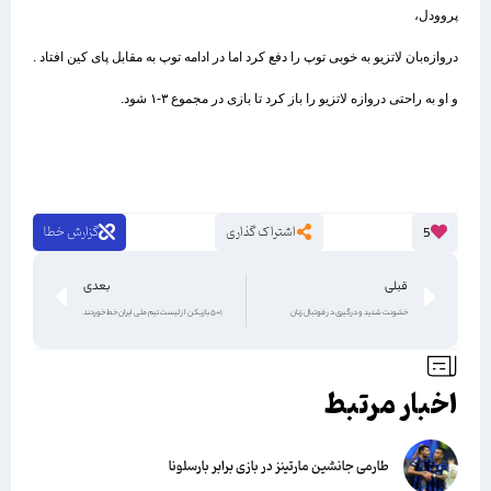
پروودل،
دروازه‌بان لاتزیو به خوبی توپ را دفع کرد اما در ادامه توپ به مقابل پای کین افتاد .
و او به راحتی دروازه لاتزیو را باز کرد تا بازی در مجموع ۳-۱ شود.
اشتراک گذاری
گزارش خطا
5
قبلی
بعدی
خشونت شدید و درگیری در فوتبال زنان
۵+۱ بازیکن از لیست تیم ملی ایران خط خوردند
اخبار مرتبط
طارمی جانشین مارتینز در بازی برابر بارسلونا