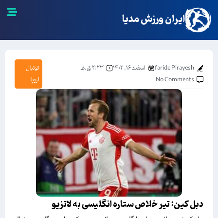
ایران ورزش مدیا
faride Pirayesh
اسفند ۱۶, ۱۴۰۲
۲:۲۳ ق.ظ
فوتبال
No Comments
اروپا
دبل کین: تیر خلاص ستاره انگلیسی به لاتزیو