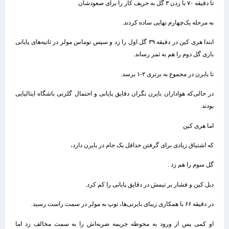
تا دقیقه ۷۰ با زدن ۳ گل به حریف کار را برای صعودشان
به مرحله یک‌چهارم نهایی ساده کردند.
ابتدا هری کین در دقیقه ۳۹ گل اول را زد و سپس توماس مولر در ثانیه‌های پایانی
بازی گل دوم را هم به ثمر رساند.
تا بایرن در مجموع به برتری ۲-۱ برسد.
در حالی‌که هواداران بایرن نگران دقایق پایانی و احتمال گلزنی باشگاه ایتالیایی
بودند.
اما هری کین
که اشتیاق زیادی برای گرفتن حداقل یک جام در بایرن دارد،
گل سوم را هم زد .
دبل کین و فشار بر تیمش در دقایق پایانی را کم کرد.
در دقیقه ۶۶ با همکاری زیبای بایرنی‌ها، توپ به مولر در سمت راست رسید.
او کمی پس از ورود به محوطه جریمه ضربه‌اش را به سمت مخالف زد اما