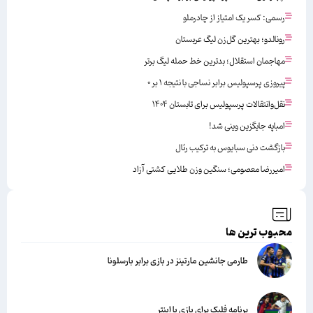
رسمی: کسر یک امتیاز از چادرملو
رونالدو؛ بهترین گل‌زن لیگ عربستان
مهاجمان استقلال؛ بدترین خط حمله لیگ برتر
پیروزی پرسپولیس برابر نساجی با نتیجه ۱ بر ۰
نقل‌وانتقالات پرسپولیس برای تابستان ۱۴۰۴
امباپه جایگزین وینی شد!
بازگشت دنی سبایوس به ترکیب رئال
امیررضا معصومی؛ سنگین وزن طلایی کشتی آزاد
محبوب ترین ها
طارمی جانشین مارتینز در بازی برابر بارسلونا
برنامه فلیک برای بازی با اینتر