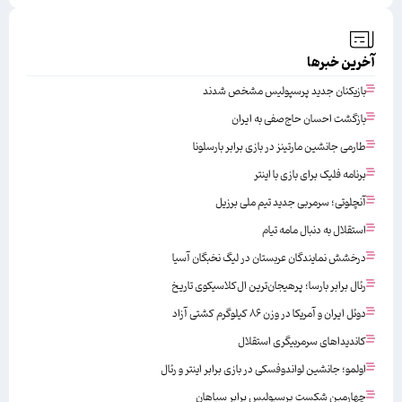
آخرین خبرها
بازیکنان جدید پرسپولیس مشخص شدند
بازگشت احسان حاج‌صفی به ایران
طارمی جانشین مارتینز در بازی برابر بارسلونا
برنامه فلیک برای بازی با اینتر
آنچلوتی؛ سرمربی جدید تیم ملی برزیل
استقلال به دنبال مامه تیام
درخشش نمایندگان عربستان در لیگ نخبگان آسیا
رئال برابر بارسا؛ پرهیجان‌‌ترین ال‌کلاسیکوی تاریخ
دوئل ایران و آمریکا در وزن ۸۶ کیلوگرم کشتی آزاد
کاندیداهای سرمربیگری استقلال
اولمو؛ جانشین لواندوفسکی در بازی برابر اینتر و رئال
چهارمین شکست پرسپولیس برابر سپاهان