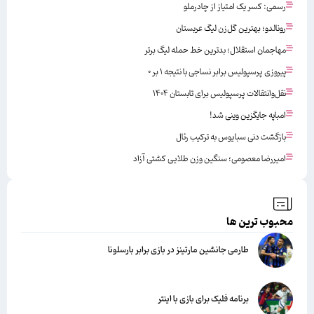
رسمی: کسر یک امتیاز از چادرملو
رونالدو؛ بهترین گل‌زن لیگ عربستان
مهاجمان استقلال؛ بدترین خط حمله لیگ برتر
پیروزی پرسپولیس برابر نساجی با نتیجه ۱ بر ۰
نقل‌وانتقالات پرسپولیس برای تابستان ۱۴۰۴
امباپه جایگزین وینی شد!
بازگشت دنی سبایوس به ترکیب رئال
امیررضا معصومی؛ سنگین وزن طلایی کشتی آزاد
محبوب ترین ها
طارمی جانشین مارتینز در بازی برابر بارسلونا
برنامه فلیک برای بازی با اینتر