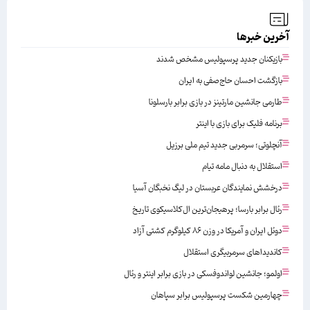
آخرین خبرها
بازیکنان جدید پرسپولیس مشخص شدند
بازگشت احسان حاج‌صفی به ایران
طارمی جانشین مارتینز در بازی برابر بارسلونا
برنامه فلیک برای بازی با اینتر
آنچلوتی؛ سرمربی جدید تیم ملی برزیل
استقلال به دنبال مامه تیام
درخشش نمایندگان عربستان در لیگ نخبگان آسیا
رئال برابر بارسا؛ پرهیجان‌‌ترین ال‌کلاسیکوی تاریخ
دوئل ایران و آمریکا در وزن ۸۶ کیلوگرم کشتی آزاد
کاندیداهای سرمربیگری استقلال
اولمو؛ جانشین لواندوفسکی در بازی برابر اینتر و رئال
چهارمین شکست پرسپولیس برابر سپاهان