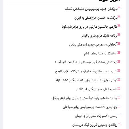
بازیکنان جدید پرسپولیس مشخص شدند
بازگشت احسان حاج‌صفی به ایران
طارمی جانشین مارتینز در بازی برابر بارسلونا
برنامه فلیک برای بازی با اینتر
آنچلوتی؛ سرمربی جدید تیم ملی برزیل
استقلال به دنبال مامه تیام
درخشش نمایندگان عربستان در لیگ نخبگان آسیا
رئال برابر بارسا؛ پرهیجان‌‌ترین ال‌کلاسیکوی تاریخ
دوئل ایران و آمریکا در وزن ۸۶ کیلوگرم کشتی آزاد
کاندیداهای سرمربیگری استقلال
اولمو؛ جانشین لواندوفسکی در بازی برابر اینتر و رئال
چهارمین شکست پرسپولیس برابر سپاهان
رسمی: کسر یک امتیاز از چادرملو
رونالدو؛ بهترین گل‌زن لیگ عربستان