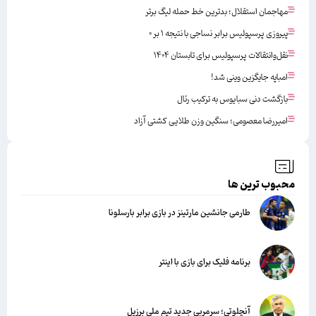
مهاجمان استقلال؛ بدترین خط حمله لیگ برتر
پیروزی پرسپولیس برابر نساجی با نتیجه ۱ بر ۰
نقل‌وانتقالات پرسپولیس برای تابستان ۱۴۰۴
امباپه جایگزین وینی شد!
بازگشت دنی سبایوس به ترکیب رئال
امیررضا معصومی؛ سنگین وزن طلایی کشتی آزاد
محبوب ترین ها
طارمی جانشین مارتینز در بازی برابر بارسلونا
برنامه فلیک برای بازی با اینتر
آنچلوتی؛ سرمربی جدید تیم ملی برزیل