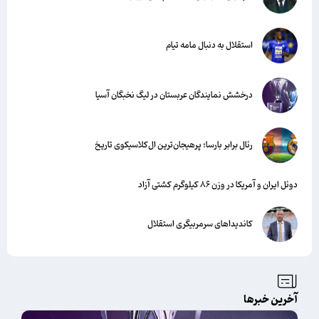
استقلال به دنبال مامه تیام
درخشش نمایندگان عربستان در لیگ نخبگان آسیا
رئال برابر بارسا؛ پرهیجان‌‌ترین ال‌کلاسیکوی تاریخ
دوئل ایران و آمریکا در وزن ۸۶ کیلوگرم کشتی آزاد
کاندیداهای سرمربیگری استقلال
آخرین خبرها