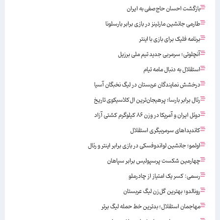
بازگشت احسان حاج‌صفی به ایران
طارمی جانشین مارتینز در بازی برابر بارسلونا
برنامه فلیک برای بازی با اینتر
آنچلوتی؛ سرمربی جدید تیم ملی برزیل
استقلال به دنبال مامه تیام
درخشش نمایندگان عربستان در لیگ نخبگان آسیا
رئال برابر بارسا؛ پرهیجان‌‌ترین ال‌کلاسیکوی تاریخ
دوئل ایران و آمریکا در وزن ۸۶ کیلوگرم کشتی آزاد
کاندیداهای سرمربیگری استقلال
اولمو؛ جانشین لواندوفسکی در بازی برابر اینتر و رئال
چهارمین شکست پرسپولیس برابر سپاهان
رسمی: کسر یک امتیاز از چادرملو
رونالدو؛ بهترین گل‌زن لیگ عربستان
مهاجمان استقلال؛ بدترین خط حمله لیگ برتر