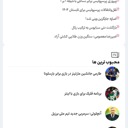
پیروزی پرسپولیس برابر نساجی با نتیجه ۱ بر ۰
نقل‌وانتقالات پرسپولیس برای تابستان ۱۴۰۴
امباپه جایگزین وینی شد!
بازگشت دنی سبایوس به ترکیب رئال
امیررضا معصومی؛ سنگین وزن طلایی کشتی آزاد
محبوب ترین ها
طارمی جانشین مارتینز در بازی برابر بارسلونا
برنامه فلیک برای بازی با اینتر
آنچلوتی؛ سرمربی جدید تیم ملی برزیل