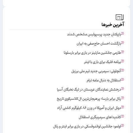
آخرین خبرها
بازیکنان جدید پرسپولیس مشخص شدند
بازگشت احسان حاج‌صفی به ایران
طارمی جانشین مارتینز در بازی برابر بارسلونا
برنامه فلیک برای بازی با اینتر
آنچلوتی؛ سرمربی جدید تیم ملی برزیل
استقلال به دنبال مامه تیام
درخشش نمایندگان عربستان در لیگ نخبگان آسیا
رئال برابر بارسا؛ پرهیجان‌‌ترین ال‌کلاسیکوی تاریخ
دوئل ایران و آمریکا در وزن ۸۶ کیلوگرم کشتی آزاد
کاندیداهای سرمربیگری استقلال
اولمو؛ جانشین لواندوفسکی در بازی برابر اینتر و رئال