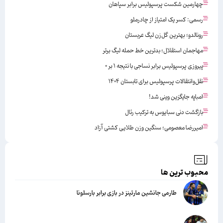
چهارمین شکست پرسپولیس برابر سپاهان
رسمی: کسر یک امتیاز از چادرملو
رونالدو؛ بهترین گل‌زن لیگ عربستان
مهاجمان استقلال؛ بدترین خط حمله لیگ برتر
پیروزی پرسپولیس برابر نساجی با نتیجه ۱ بر ۰
نقل‌وانتقالات پرسپولیس برای تابستان ۱۴۰۴
امباپه جایگزین وینی شد!
بازگشت دنی سبایوس به ترکیب رئال
امیررضا معصومی؛ سنگین وزن طلایی کشتی آزاد
محبوب ترین ها
طارمی جانشین مارتینز در بازی برابر بارسلونا